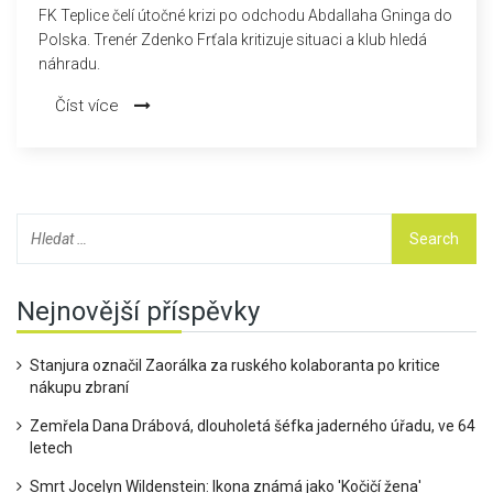
FK Teplice čelí útočné krizi po odchodu Abdallaha Gninga do
Polska. Trenér Zdenko Frťala kritizuje situaci a klub hledá
náhradu.
Číst více
Nejnovější příspěvky
Stanjura označil Zaorálka za ruského kolaboranta po kritice
nákupu zbraní
Zemřela Dana Drábová, dlouholetá šéfka jaderného úřadu, ve 64
letech
Smrt Jocelyn Wildenstein: Ikona známá jako 'Kočičí žena'