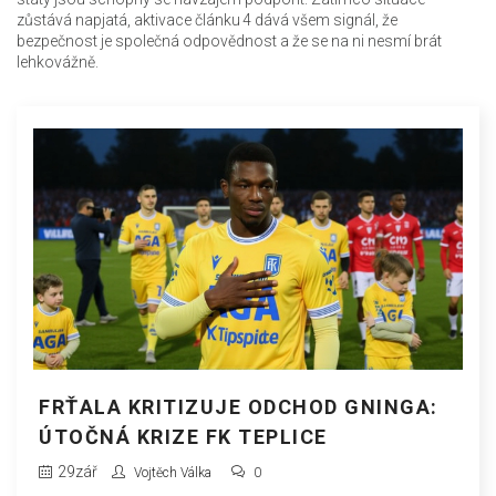
zůstává napjatá, aktivace článku 4 dává všem signál, že
bezpečnost je společná odpovědnost a že se na ni nesmí brát
lehkovážně.
FRŤALA KRITIZUJE ODCHOD GNINGA:
ÚTOČNÁ KRIZE FK TEPLICE
29
zář
Vojtěch Válka
0