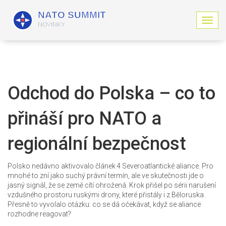
Z
o
b
r
a
z
i
Odchod do Polska – co to
t
n
přináší pro NATO a
a
v
i
regionální bezpečnost
g
a
c
Polsko nedávno aktivovalo článek 4 Severoatlantické aliance. Pro
i
mnohé to zní jako suchý právní termín, ale ve skutečnosti jde o
jasný signál, že se země cítí ohrožená. Krok přišel po sérii narušení
vzdušného prostoru ruskými drony, které přistály i z Běloruska.
Přesně to vyvolalo otázku: co se dá očekávat, když se aliance
rozhodne reagovat?