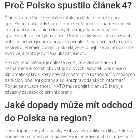
Proč Polsko spustilo článek 4?
Článek 4 umožňuje členskému státu požádat o konzultaci a
společnou reakci, když se cítí ohrožen. V praxi to znamená přijetí
informací od ostatních členských zemí, případně zahájení
společných vojenských cvičení. Polsko aktivovalo tuto možnost
poté, co během jedné noci zaznamenalo 19 narušení a čtyři drony
sestřelilo. Premiér Donald Tusk řekl, že je to nejblíže válce od druhé
světové, a proto je potřeba ukázat jednotu.
Pro běžného čtenáře je důležité vědět, že aktivace článku 4
neznamená automatický vstup bojových jednotek. Jde spíše o
diplomatický krok, který otevírá prostor pro rozhodnutí o možných
sankcích, posílení obrany a sdílení zpravodajských informací.
Pokud se situace zhorší, NATO může přejít k článku 5, který je
závazný závazek kolektivní obrany.
Jaké dopady může mít odchod
do Polska na region?
První dopad je psychologický – obyvatelé i politické elity v Polsku i
sousedních státech vnímají zvýšenou připravenost. To může snížit