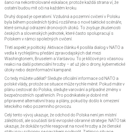
šanci na nekontrolované eskalace, protože každá strana ví, že
ostatní budou mít oči na každém kroku.
Druhý dopad je operativní. Vzdušná a pozemní cvičení v Polsku
byla během posledních týdnů rozšířena o nové taktické scénáře,
které simulují odrazení dronových útoků. To zvyšuje zkušenosti
českých a slovenských jednotek, které často spolupracují s
Polskem v rámci společných cvičení.
Třetí aspekt je politický. Aktivace článku 4 posílila dialog v NATO a
vedla k rychlejšímu předání zpravodajských dat mezi
Washingtonem, Bruselem a Varšavou. To je klíčové pro včasnou
reakci na další potenciální hrozby – ať už jde o drony, kybernetické
útoky nebo dezinformační kampaně.
Co tedy můžete udělat? Sledujte oficiální informace od NATO a
polské vlády, protože se situace může rychle měnit. Pokud máte v
plánu cestovat do Polska, sledujte varování a případné změny v
bezpečnostních opatřeních. Pro podnikatele je dobré mít
připravené alternativní trasy a plány, pokud by došlo k omezení
leteckého nebo pozemního provozu.
Celý tento vývoj ukazuje, že odchod do Polska není jen místní
záležitostí, ale součástí širší evropské obranné strategie. NATO tak
ukazuje, že dokáže rychle reagovat na nové hrozby a že členské
státy jsou schopny se navzájem podpořit. Zatímco situace