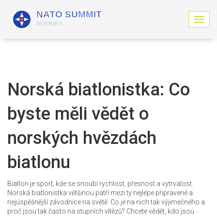
Z
o
b
r
a
z
i
Norská biatlonistka: Co
t
n
byste měli vědět o
a
v
i
norských hvězdách
g
a
biatlonu
c
i
Biatlon je sport, kde se snoubí rychlost, přesnost a vytrvalost.
Norská biatlonistka většinou patří mezi ty nejlépe připravené a
nejúspěšnější závodnice na světě. Co je na nich tak výjimečného a
proč jsou tak často na stupních vítězů? Chcete vědět, kdo jsou