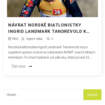
NÁVRAT NORSKÉ BIATLONISTKY
INGRID LANDMARK TANDREVOLD K
TRÉNINKU PO OPERACI SRDCE
9
led
Vojtěch Válka
0
Norská biatlonistka Ingrid Landmark Tandrevold se po
úspěšné operaci srdce na odstranění AVNRT vrací k lehkým
tréninkům. Po třech týdnech od zákroku, který prošel 22.
prosince 2024, se Tandrevold zaměřuje na své zdraví a s
Číst více
nadějí vyhlíží návrat na závodní tratě. Její odhodlání a
vděčnost za medicínskou péči, která jí umožnila brzký návrat
k trénování, je inspirací pro mnohé sportovce a fanoušky.