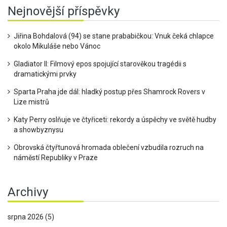
Nejnovější příspěvky
Jiřina Bohdalová (94) se stane prababičkou: Vnuk čeká chlapce
okolo Mikuláše nebo Vánoc
Gladiator II: Filmový epos spojující starověkou tragédii s
dramatickými prvky
Sparta Praha jde dál: hladký postup přes Shamrock Rovers v
Lize mistrů
Katy Perry oslňuje ve čtyřiceti: rekordy a úspěchy ve světě hudby
a showbyznysu
Obrovská čtyřtunová hromada oblečení vzbudila rozruch na
náměstí Republiky v Praze
Archivy
srpna 2026
(5)