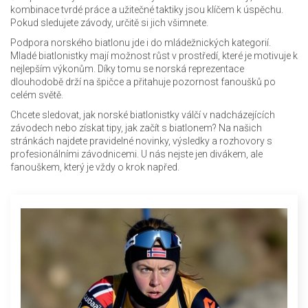
kombinace tvrdé práce a užitečné taktiky jsou klíčem k úspěchu.
Pokud sledujete závody, určitě si jich všimnete.
Podpora norského biatlonu jde i do mládežnických kategorií.
Mladé biatlonistky mají možnost růst v prostředí, které je motivuje k
nejlepším výkonům. Díky tomu se norská reprezentace
dlouhodobě drží na špičce a přitahuje pozornost fanoušků po
celém světě.
Chcete sledovat, jak norské biatlonistky válčí v nadcházejících
závodech nebo získat tipy, jak začít s biatlonem? Na našich
stránkách najdete pravidelné novinky, výsledky a rozhovory s
profesionálními závodnicemi. U nás nejste jen divákem, ale
fanouškem, který je vždy o krok napřed.