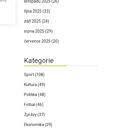
listopadu 2025
(26)
024.
října 2025
(23)
kal
 jako
září 2025
(24)
srpna 2025
(29)
července 2025
(20)
Kategorie
Sport
(108)
Kultura
(49)
Politika
(48)
Fotbal
(46)
Zprávy
(37)
Ekonomika
(29)