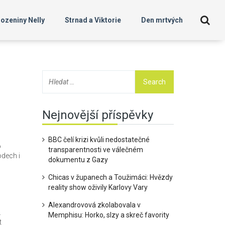
ozeniny Nelly
Strnad a Viktorie
Den mrtvých
Nejnovější příspěvky
BBC čelí krizi kvůli nedostatečné
o
transparentnosti ve válečném
dech i
dokumentu z Gazy
Chicas v županech a Toužimáci: Hvězdy
reality show oživily Karlovy Vary
Alexandrovová zkolabovala v
.
Memphisu: Horko, slzy a skreč favority
t