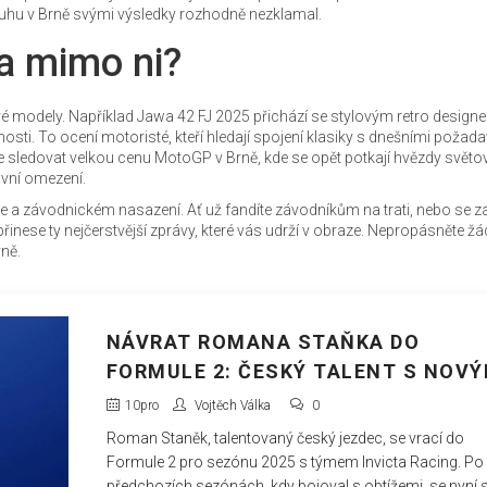
kruhu v Brně svými výsledky rozhodně nezklamal.
 a mimo ni?
vé modely. Například Jawa 42 FJ 2025 přichází se stylovým retro designem
nosti. To ocení motoristé, kteří hledají spojení klasiky s dnešními požada
e sledovat velkou cenu MotoGP v Brně, kde se opět potkají hvězdy svět
avní omezení.
nice a závodnickém nasazení. Ať už fandíte závodníkům na trati, nebo se z
nese ty nejčerstvější zprávy, které vás udrží v obraze. Nepropásněte žá
vně.
NÁVRAT ROMANA STAŇKA DO
FORMULE 2: ČESKÝ TALENT S NOV
TÝMEM INVICTA RACING PRO SEZÓ
10
pro
Vojtěch Válka
0
2025
Roman Staněk, talentovaný český jezdec, se vrací do
Formule 2 pro sezónu 2025 s týmem Invicta Racing. Po
předchozích sezónách, kdy bojoval s obtížemi, se nyní s