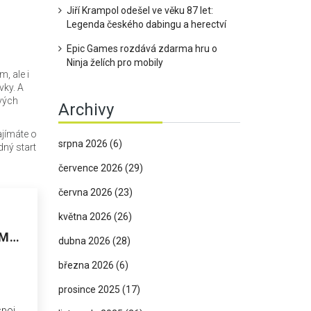
Jiří Krampol odešel ve věku 87 let:
Legenda českého dabingu a herectví
Epic Games rozdává zdarma hru o
Ninja želích pro mobily
, ale i
vky. A
ových
Archivy
ajímáte o
srpna 2026
(6)
dný start
července 2026
(29)
června 2026
(23)
května 2026
(26)
ÝM
dubna 2026
(28)
NU
března 2026
(6)
prosince 2025
(17)
pojí