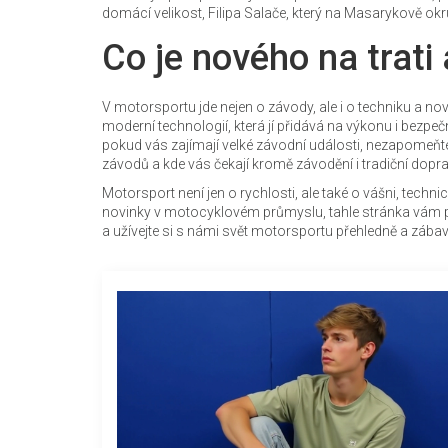
domácí velikost, Filipa Salače, který na Masarykově o
Co je nového na trati
V motorsportu jde nejen o závody, ale i o techniku a no
moderní technologií, která jí přidává na výkonu i bezpeč
pokud vás zajímají velké závodní události, nezapomeňt
závodů a kde vás čekají kromě závodění i tradiční dopr
Motorsport není jen o rychlosti, ale také o vášni, tech
novinky v motocyklovém průmyslu, tahle stránka vám při
a užívejte si s námi svět motorsportu přehledně a zába