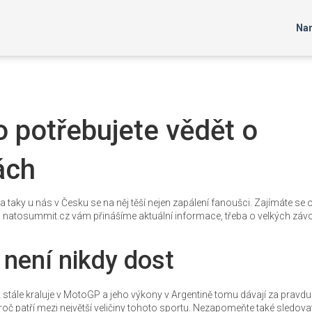
Nar
o potřebujete vědět o
ách
taky u nás v Česku se na něj těší nejen zapálení fanoušci. Zajímáte se 
natosummit.cz vám přinášíme aktuální informace, třeba o velkých závo
není nikdy dost
tále kraluje v MotoGP a jeho výkony v Argentině tomu dávají za pravdu
roč patří mezi největší veličiny tohoto sportu. Nezapomeňte také sledova