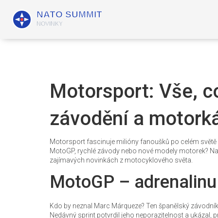
Motorsport: Vše, c
závodění a motork
Motorsport fascinuje milióny fanoušků po celém světě a 
MotoGP, rychlé závody nebo nové modely motorek? Na 
zajímavých novinkách z motocyklového světa.
MotoGP – adrenalinu 
Kdo by neznal Marc Márqueze? Ten španělský závodník s
Nedávný sprint potvrdil jeho neporazitelnost a ukázal, p