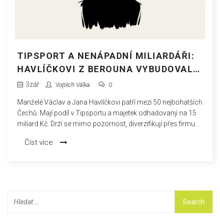
TIPSPORT A NENÁPADNÍ MILIARDÁŘI:
HAVLÍČKOVI Z BEROUNA VYBUDOVALI
SÁZKOVÉ IMPÉRIUM
3
zář
Vojtěch Válka
0
Manželé Václav a Jana Havlíčkovi patří mezi 50 nejbohatších
Čechů. Mají podíl v Tipsportu a majetek odhadovaný na 15
miliard Kč. Drží se mimo pozornost, diverzifikují přes firmu
Valorem a v regionu Berouna podporují sport. Jejich příběh
Číst více
kopíruje proměnu českého sázení od kamenných poboček k
online byznysu.