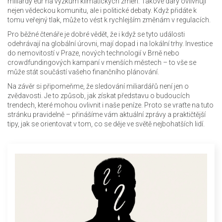
miliardy eur na výzkum klimatických změn. Takové dary ovlivňují
nejen vědeckou komunitu, ale i politické debaty. Když přidáte k
tomu veřejný tlak, může to vést k rychlejším změnám v regulacích.
Pro běžné čtenáře je dobré vědět, že i když se tyto události
odehrávají na globální úrovni, mají dopad i na lokální trhy. Investice
do nemovitostí v Praze, nových technologií v Brně nebo
crowdfundingových kampaní v menších městech – to vše se
může stát součástí vašeho finančního plánování.
Na závěr si připomeňme, že sledování miliardářů není jen o
zvědavosti. Je to způsob, jak získat představu o budoucích
trendech, které mohou ovlivnit i naše peníze. Proto se vraťte na tuto
stránku pravidelně – přinášíme vám aktuální zprávy a praktičtější
tipy, jak se orientovat v tom, co se děje ve světě nejbohatších lidí.