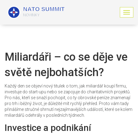
Z
o
b
r
a
z
i
Miliardáři – co se děje ve
t
n
světě nejbohatších?
a
v
i
Každý den se objeví nový titulek o tom, jak miliardář koupí firmu,
g
investuje do start-upu nebo se zapojuje do charitativních projektů.
a
Pro nás, kteří se snaží pochopit, co ty obrovské peníze znamenají
c
pro trh i běžný život, je důležité mít rychlý přehled. Proto vám tady
i
přinášíme stručné shrnutí nejzajímavějších událostí, které se kolem
miliardářů odehrály v posledních týdnech.
Investice a podnikání