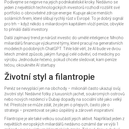
Podívejme se nejprve na jejich podnikatelské kroky. Nedávno se
jeden z největších technologických investorů rozhodl rozšířit své
portfolio o obnovitelné zdroje energie. Kupuje akcie menších
solárních firem, které slibují rychlý růst v Evropě. To je dobrý signál
pro trh – když někdo s miliardovým kapitálem vloží peníze, obvykle
to přináší další investory.
Další zajímavý trend je nárůst investic do umělé inteligence. Mnoho
miliardářů financuje výzkumné týmy, které pracují na generativních
modelech podobných ChatGPT. Tihle lidé věří, že AI bude ve dvou
letech změnit způsob, jakým fungují celé odvětví, od medicíny po
výrobu. Jednoduše řečeno, pokud chcete sledovat, kam peníze
tečou, okoukněte AI startupy.
Životní styl a filantropie
Peněz se nevyplácí jen na obchody – milionáři často ukazují svůj
životní styl. Nedávné fotky z luxusních jachet, soukromých ostrovů
nebo nových rezidencí v Dubaji dopadly na sociální sítě jako velký
hit. Přestože se může zdát, že jde jen o přepych, často jde o
strategii – prezentovat se jako úspěšný a zároveň inspirativní.
Filantropie je ale také velkou součástí jejich aktivit. Například jeden z
největších evropských miliardářů nedávno oznámil dar ve výši 1