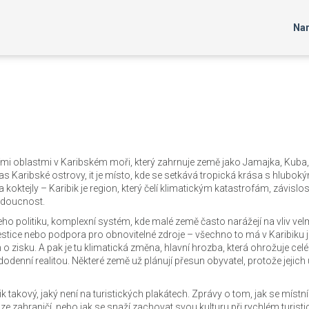
Nar
ími oblastmi v Karibském moři, který zahrnuje země jako Jamajka, Kuba,
 as
Karibské ostrovy
, it je místo, kde se setkává tropická krása s hlubok
a koktejly – Karibik je region, který čelí klimatickým katastrofám, závislos
udoucnost.
jeho
politiku
,
komplexní systém, kde malé země často narážejí na vliv vel
vestice nebo podpora pro obnovitelné zdroje – všechno to má v Karibiku j
 o zisku. A pak je tu
klimatická změna
,
hlavní hrozba, která ohrožuje cel
dodenní realitou
. Některé země už plánují přesun obyvatel, protože jejich
k takový, jaký není na turistických plakátech. Zprávy o tom, jak se místní
k ze zahraničí, nebo jak se snaží zachovat svou kulturu při rychlém turist