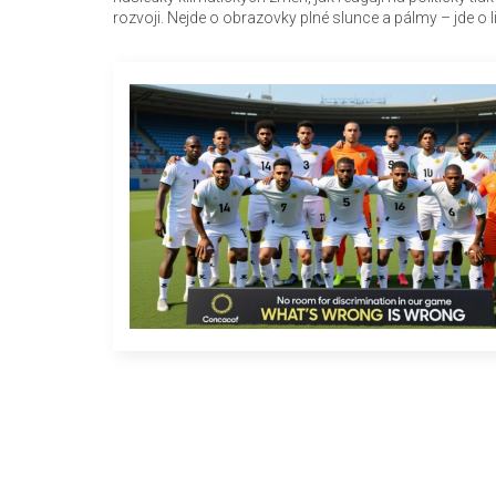
rozvoji. Nejde o obrazovky plné slunce a pálmy – jde o lid