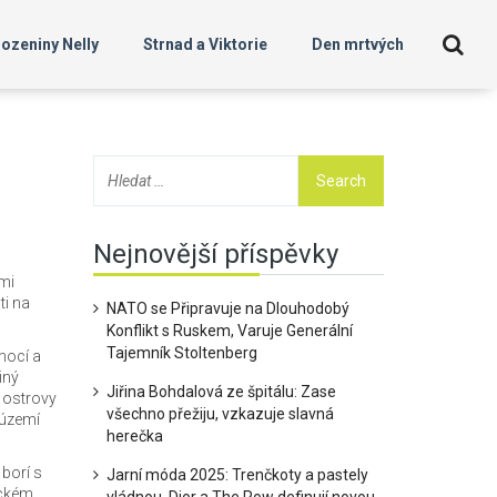
ozeniny Nelly
Strnad a Viktorie
Den mrtvých
Nejnovější příspěvky
ými
ti na
NATO se Připravuje na Dlouhodobý
Konflikt s Ruskem, Varuje Generální
Tajemník Stoltenberg
mocí a
iný
Jiřina Bohdalová ze špitálu: Zase
é ostrovy
všechno přežiju, vzkazuje slavná
 území
herečka
 borí s
Jarní móda 2025: Trenčkoty a pastely
ickém