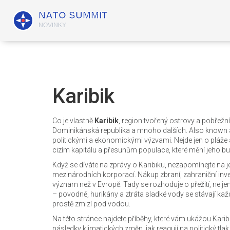
Karibik
Co je vlastně
Karibik
,
region tvořený ostrovy a pobřežn
Dominikánská republika a mnoho dalších
. Also known
politickými a ekonomickými výzvami.
Nejde jen o pláže 
cizím kapitálu a přesunům populace, které mění jeho b
Když se díváte na zprávy o Karibiku, nezapomínejte na 
mezinárodních korporací
. Nákup zbraní, zahraniční in
význam než v Evropě. Tady se rozhoduje o přežití, ne jen
– povodně, hurikány a ztráta sladké vody se stávají kaž
prostě zmizí pod vodou.
Na této stránce najdete příběhy, které vám ukážou Karibi
následky klimatických změn, jak reagují na politický tla