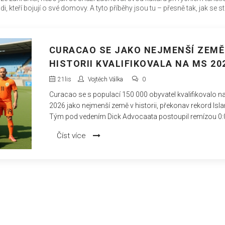
i, kteří bojují o své domovy. A tyto příběhy jsou tu – přesně tak, jak se st
CURACAO SE JAKO NEJMENŠÍ ZEMĚ
HISTORII KVALIFIKOVALA NA MS 20
21
lis
Vojtěch Válka
0
Curacao se s populací 150 000 obyvatel kvalifikovalo n
2026 jako nejmenší země v historii, překonav rekord Isla
Tým pod vedením Dick Advocaata postoupil remízou 0:
Jamajkou, zatímco Haiti a Panama se vrátily po desetilet
Číst více