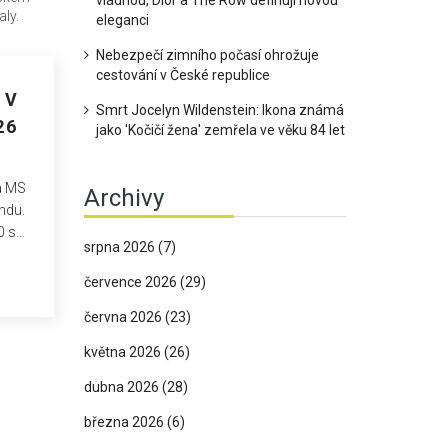
vládnou, Dior a The Row definují novou
aly.
eleganci
Nebezpečí zimního počasí ohrožuje
cestování v České republice
 V
Smrt Jocelyn Wildenstein: Ikona známá
26
jako 'Kočičí žena' zemřela ve věku 84 let
a MS
Archivy
ndu.
0 s
srpna 2026
(7)
ích.
července 2026
(29)
června 2026
(23)
května 2026
(26)
dubna 2026
(28)
března 2026
(6)