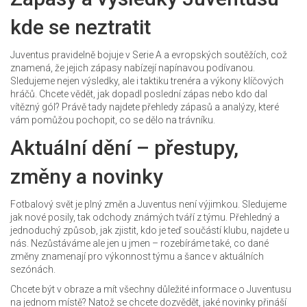
kde se neztratit
Juventus pravidelně bojuje v Serie A a evropských soutěžích, což
znamená, že jejich zápasy nabízejí napínavou podívanou.
Sledujeme nejen výsledky, ale i taktiku trenéra a výkony klíčových
hráčů. Chcete vědět, jak dopadl poslední zápas nebo kdo dal
vítězný gól? Právě tady najdete přehledy zápasů a analýzy, které
vám pomůžou pochopit, co se dělo na trávníku.
Aktuální dění – přestupy,
změny a novinky
Fotbalový svět je plný změn a Juventus není výjimkou. Sledujeme
jak nové posily, tak odchody známých tváří z týmu. Přehledný a
jednoduchý způsob, jak zjistit, kdo je teď součástí klubu, najdete u
nás. Nezůstáváme ale jen u jmen – rozebíráme také, co dané
změny znamenají pro výkonnost týmu a šance v aktuálních
sezónách.
Chcete být v obraze a mít všechny důležité informace o Juventusu
na jednom místě? Natož se chcete dozvědět, jaké novinky přináší