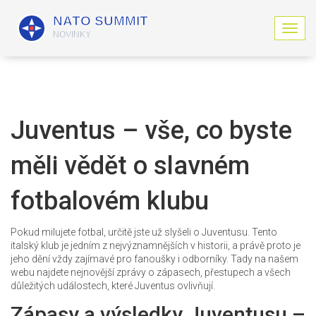
Z
o
b
r
a
z
i
Juventus – vše, co byste
t
n
měli vědět o slavném
a
v
i
fotbalovém klubu
g
a
c
Pokud milujete fotbal, určitě jste už slyšeli o Juventusu. Tento
i
italský klub je jedním z nejvýznamnějších v historii, a právě proto je
jeho dění vždy zajímavé pro fanoušky i odborníky. Tady na našem
webu najdete nejnovější zprávy o zápasech, přestupech a všech
důležitých událostech, které Juventus ovlivňují.
Zápasy a výsledky Juventusu –