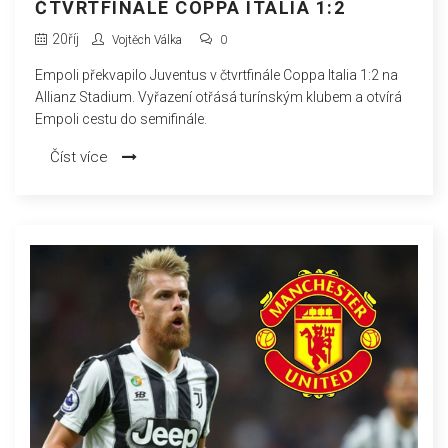
ČTVRTFINÁLE COPPA ITALIA 1:2
20
říj
Vojtěch Válka
0
Empoli překvapilo Juventus v čtvrtfinále Coppa Italia 1:2 na
Allianz Stadium. Vyřazení otřásá turínským klubem a otvírá
Empoli cestu do semifinále.
Číst více