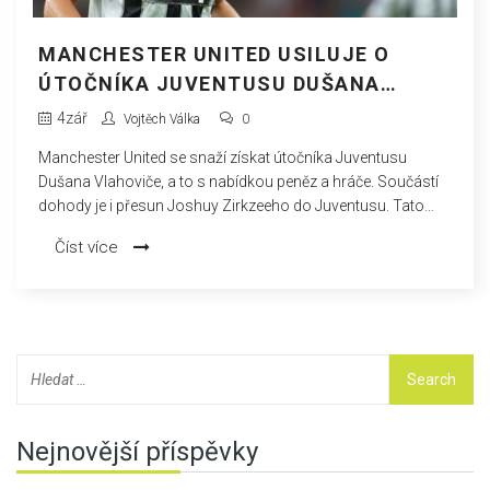
MANCHESTER UNITED USILUJE O
ÚTOČNÍKA JUVENTUSU DUŠANA
VLAHOVIČE PŘED KONCEM
4
zář
Vojtěch Válka
0
PŘESTUPOVÉHO OBDOBÍ
Manchester United se snaží získat útočníka Juventusu
Dušana Vlahoviče, a to s nabídkou peněz a hráče. Součástí
dohody je i přesun Joshuy Zirkzeeho do Juventusu. Tato
transakce by posílila útok United, zatímco Juventus hledá
Číst více
způsob, jak využít Vlahovičovu hodnotu před obnovením
jeho smlouvy.
Nejnovější příspěvky