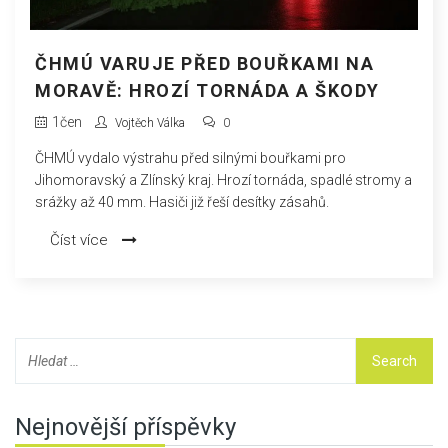
ČHMÚ VARUJE PŘED BOUŘKAMI NA
MORAVĚ: HROZÍ TORNÁDA A ŠKODY
1
čen
Vojtěch Válka
0
ČHMÚ vydalo výstrahu před silnými bouřkami pro
Jihomoravský a Zlínský kraj. Hrozí tornáda, spadlé stromy a
srážky až 40 mm. Hasiči již řeší desítky zásahů.
Číst více
Nejnovější příspěvky