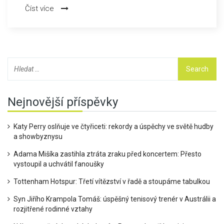
obrannou hrou a nedokázala odolat tlaku Sigmy Olomouc.
Číst více
Nejnovější příspěvky
Katy Perry oslňuje ve čtyřiceti: rekordy a úspěchy ve světě hudby
a showbyznysu
Adama Mišíka zastihla ztráta zraku před koncertem: Přesto
vystoupil a uchvátil fanoušky
Tottenham Hotspur: Třetí vítězství v řadě a stoupáme tabulkou
Syn Jiřího Krampola Tomáš: úspěšný tenisový trenér v Austrálii a
rozjitřené rodinné vztahy