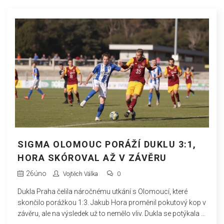
SIGMA OLOMOUC PORÁŽÍ DUKLU 3:1,
HORA SKÓROVAL AŽ V ZÁVĚRU
26
úno
Vojtěch Válka
0
Dukla Praha čelila náročnému utkání s Olomoucí, které
skončilo porážkou 1:3. Jakub Hora proměnil pokutový kop v
závěru, ale na výsledek už to nemělo vliv. Dukla se potýkala s