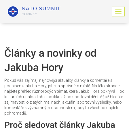
Z
o
b
r
a
z
i
Články a novinky od
t
n
Jakuba Hory
a
v
i
Pokud vás zajímají nejnovější aktuality, články a komentáře s
g
podpisem Jakuba Hory, jste na správném místě. Na této stránce
a
najdete přehled různorodých témat, která Jakub Hora pokrývá – od
c
kulturních událostí přes politiku až po sportovní dění. Ať už hledáte
i
zajímavosti o zlatých malinách, aktuální sportovní výsledky, nebo
komentáře k významným osobnostem, tady to všechno najdete
pohromadě.
Proč sledovat články Jakuba