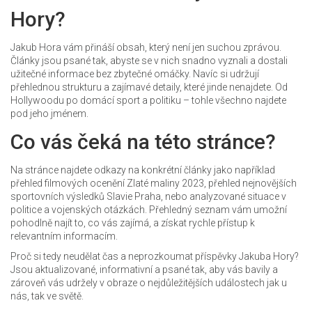
Hory?
Jakub Hora vám přináší obsah, který není jen suchou zprávou.
Články jsou psané tak, abyste se v nich snadno vyznali a dostali
užitečné informace bez zbytečné omáčky. Navíc si udržují
přehlednou strukturu a zajímavé detaily, které jinde nenajdete. Od
Hollywoodu po domácí sport a politiku – tohle všechno najdete
pod jeho jménem.
Co vás čeká na této stránce?
Na stránce najdete odkazy na konkrétní články jako například
přehled filmových ocenění Zlaté maliny 2023, přehled nejnovějších
sportovních výsledků Slavie Praha, nebo analyzované situace v
politice a vojenských otázkách. Přehledný seznam vám umožní
pohodlně najít to, co vás zajímá, a získat rychle přístup k
relevantním informacím.
Proč si tedy neudělat čas a neprozkoumat příspěvky Jakuba Hory?
Jsou aktualizované, informativní a psané tak, aby vás bavily a
zároveň vás udržely v obraze o nejdůležitějších událostech jak u
nás, tak ve světě.