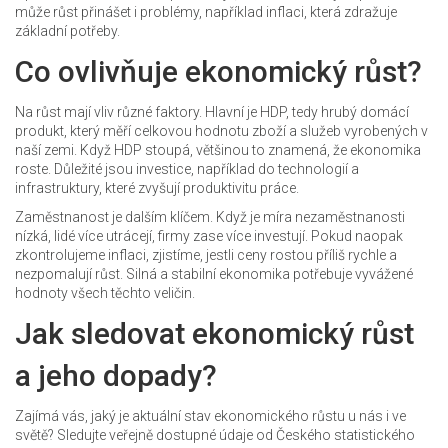
může růst přinášet i problémy, například inflaci, která zdražuje
základní potřeby.
Co ovlivňuje ekonomický růst?
Na růst mají vliv různé faktory. Hlavní je HDP, tedy hrubý domácí
produkt, který měří celkovou hodnotu zboží a služeb vyrobených v
naší zemi. Když HDP stoupá, většinou to znamená, že ekonomika
roste. Důležité jsou investice, například do technologií a
infrastruktury, které zvyšují produktivitu práce.
Zaměstnanost je dalším klíčem. Když je míra nezaměstnanosti
nízká, lidé více utrácejí, firmy zase více investují. Pokud naopak
zkontrolujeme inflaci, zjistíme, jestli ceny rostou příliš rychle a
nezpomalují růst. Silná a stabilní ekonomika potřebuje vyvážené
hodnoty všech těchto veličin.
Jak sledovat ekonomický růst
a jeho dopady?
Zajímá vás, jaký je aktuální stav ekonomického růstu u nás i ve
světě? Sledujte veřejně dostupné údaje od Českého statistického