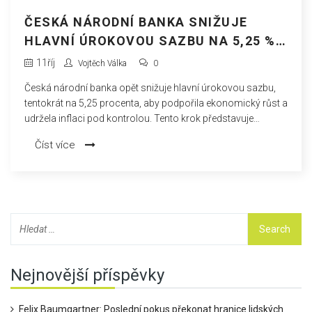
ČESKÁ NÁRODNÍ BANKA SNIŽUJE
HLAVNÍ ÚROKOVOU SAZBU NA 5,25 %:
DOPADY NA EKONOMIKU
11
říj
Vojtěch Válka
0
Česká národní banka opět snižuje hlavní úrokovou sazbu,
tentokrát na 5,25 procenta, aby podpořila ekonomický růst a
udržela inflaci pod kontrolou. Tento krok představuje
půlprocentní snížení během měnově-politického zasedání
Číst více
banky a výrazně ovlivní úrokové sazby hypoték a vkladů.
Hlavní úroková sazba klesá stabilně od prosince loňského
roku.
Nejnovější příspěvky
Felix Baumgartner: Poslední pokus překonat hranice lidských