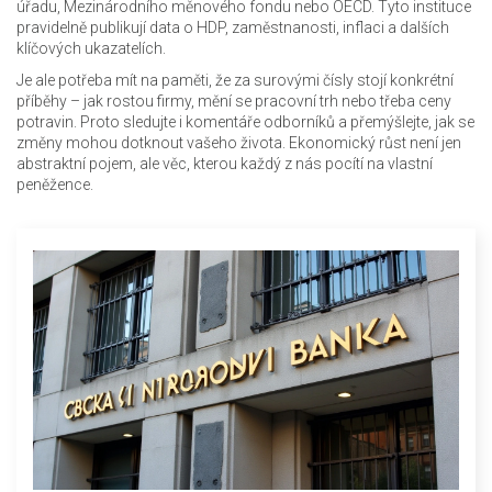
úřadu, Mezinárodního měnového fondu nebo OECD. Tyto instituce
pravidelně publikují data o HDP, zaměstnanosti, inflaci a dalších
klíčových ukazatelích.
Je ale potřeba mít na paměti, že za surovými čísly stojí konkrétní
příběhy – jak rostou firmy, mění se pracovní trh nebo třeba ceny
potravin. Proto sledujte i komentáře odborníků a přemýšlejte, jak se
změny mohou dotknout vašeho života. Ekonomický růst není jen
abstraktní pojem, ale věc, kterou každý z nás pocítí na vlastní
peněžence.