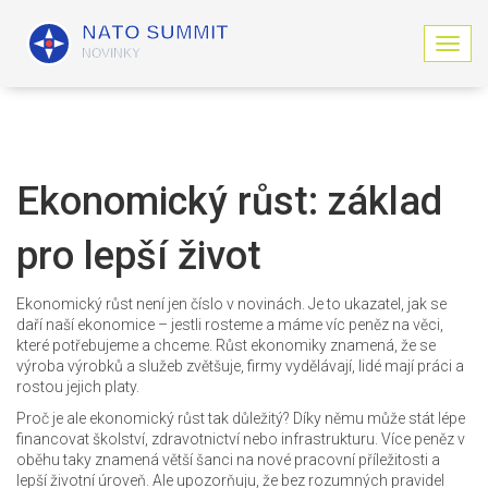
Z
o
b
r
a
z
i
Ekonomický růst: základ
t
n
pro lepší život
a
v
i
Ekonomický růst není jen číslo v novinách. Je to ukazatel, jak se
g
daří naší ekonomice – jestli rosteme a máme víc peněz na věci,
a
které potřebujeme a chceme. Růst ekonomiky znamená, že se
c
výroba výrobků a služeb zvětšuje, firmy vydělávají, lidé mají práci a
i
rostou jejich platy.
Proč je ale ekonomický růst tak důležitý? Díky němu může stát lépe
financovat školství, zdravotnictví nebo infrastrukturu. Více peněz v
oběhu taky znamená větší šanci na nové pracovní příležitosti a
lepší životní úroveň. Ale upozorňuju, že bez rozumných pravidel