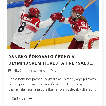
DÁNSKO ŠOKOVALO ČESKO V
OLYMPIJSKÉM HOKEJI A PŘEPSALO
HISTORII TURNAJE
14
kvě
Vojtěch Válka
0
Dánští hokejisté přepsali olympijskou historii, když při svém
debutu porazili favorizované Česko 2:1. Pro Čechy
znamenala nečekaná porážka nejhorší výsledek v dějinách
her. Utkání ukázalo sílu outsiderů i rostoucí vyrovnanost
Číst více
světového hokeje.