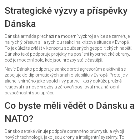
Strategické výzvy a příspěvky
Dánska
Dánská armáda přechází na moderní výzbroj a více se zaměřuje
na rychlý přesun sil a rychlou reakci na krizové situace v Evropě.
To je důležité zvlášť v kontextu současných geopolitických napětí.
Dánsko také podporuje projekty na posílení kybernetické obrany,
což je moderní pole, kde jsou hrozby stále častější.
Navíc Dánsko podporuje sankce proti agresorům a aktivně se
zapojuje do diplomatických snah o stabilitu v Evropě. Proto je v
alianci vnímáno jako spolehlivý partner, který dokáže pružně
reagovat na nové hrozby a zároveň posilovat mezinárodní
bezpečnostní spolupráci.
Co byste měli vědět o Dánsku a
NATO?
Dánsko se také věnuje podpoře obranného průmyslu a vývoji
nových technologií, jako jsou drony a inteligentní systémy. To