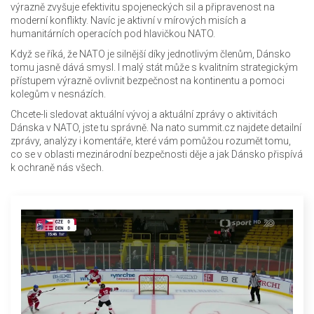
výrazně zvyšuje efektivitu spojeneckých sil a připravenost na
moderní konflikty. Navíc je aktivní v mírových misích a
humanitárních operacích pod hlavičkou NATO.
Když se říká, že NATO je silnější díky jednotlivým členům, Dánsko
tomu jasně dává smysl. I malý stát může s kvalitním strategickým
přístupem výrazně ovlivnit bezpečnost na kontinentu a pomoci
kolegům v nesnázích.
Chcete-li sledovat aktuální vývoj a aktuální zprávy o aktivitách
Dánska v NATO, jste tu správně. Na nato summit.cz najdete detailní
zprávy, analýzy i komentáře, které vám pomůžou rozumět tomu,
co se v oblasti mezinárodní bezpečnosti děje a jak Dánsko přispívá
k ochraně nás všech.