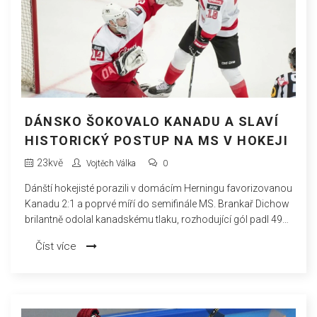
DÁNSKO ŠOKOVALO KANADU A SLAVÍ
HISTORICKÝ POSTUP NA MS V HOKEJI
23
kvě
Vojtěch Válka
0
Dánští hokejisté porazili v domácím Herningu favorizovanou
Kanadu 2:1 a poprvé míří do semifinále MS. Brankař Dichow
brilantně odolal kanadskému tlaku, rozhodující gól padl 49
vteřin před koncem. Hokejový svět mluví o jednom z
Číst více
největších překvapení šampionátu.