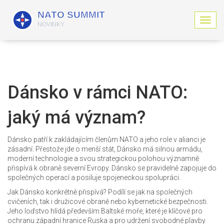
Z
o
b
r
a
z
i
Dánsko v rámci NATO:
t
n
jaký má význam?
a
v
i
Dánsko patří k zakládajícím členům NATO a jeho role v alianci je
g
zásadní. Přestože jde o menší stát, Dánsko má silnou armádu,
a
moderní technologie a svou strategickou polohou významně
c
přispívá k obraně severní Evropy. Dánsko se pravidelně zapojuje do
i
společných operací a posiluje spojeneckou spolupráci.
Jak Dánsko konkrétně přispívá? Podílí se jak na společných
cvičeních, tak i družicové obraně nebo kybernetické bezpečnosti.
Jeho loďstvo hlídá především Baltské moře, které je klíčové pro
ochranu západní hranice Ruska a pro udržení svobodné plavby.