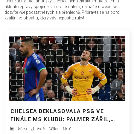
Takže ať už jste fanoušky Chelsea nebo zkrátka máte zájem o
aktuální zprávy spojené s tímto tématem, na našem webu se
dozvíte vše podstatné rychle a přehledně. Připravte se na porci
kvalitního obsahu, který vás nepustí z ruky!
CHELSEA DEKLASOVALA PSG VE
FINÁLE MS KLUBŮ: PALMER ZÁŘIL,
MESSI A VÁCLÍK TENTOKRÁT MIMO
15
čec
Vojtěch Válka
0