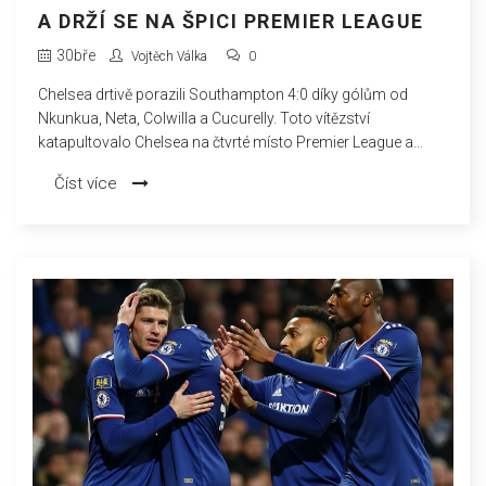
A DRŽÍ SE NA ŠPICI PREMIER LEAGUE
30
bře
Vojtěch Válka
0
Chelsea drtivě porazili Southampton 4:0 díky gólům od
Nkunkua, Neta, Colwilla a Cucurelly. Toto vítězství
katapultovalo Chelsea na čtvrté místo Premier League a
ukončilo jejich sérii dvou porážek. Southampton se nadále
Číst více
trápí na dně tabulky s 13-bodovým deficitem na záchranu.