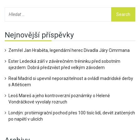
Nejnovější příspěvky
Zemřel Jan Hraběta, legendární herec Divadla Járy Cimrmana
Ester Ledecká září v závěrečném tréninku před sobotním
sjezdem: Dobrá předzvěst před velkým závodem
Real Madrid si upevnil neporazitelnost a ovládl madridské derby
s Atléticem
Leoš Mareš a jeho kontroverzní poznámky o Heleně
Vondráčkové vyvolaly rozruch
Londýn: protiimigrační pochod přes 100 tisíc lidí, devět zatčených
po napětí v ulicích