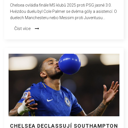
SCÉNU
Chelsea ovládla finále MS klubů 2025 proti PSG jasně 3:0.
Hvězdou duelu byl Cole Palmer se dvěma góly a asistencí. O
duelech Manchesteru nebo Messim proti Juventusu
tentokrát podle dostupných zdrojů nepadla zmínka.
Číst více
CHELSEA DECLASSUJÍ SOUTHAMPTON