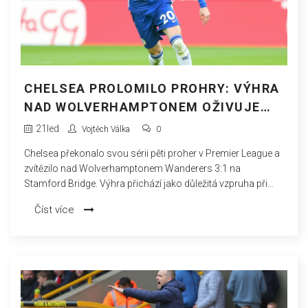
CHELSEA PROLOMILO PROHRY: VÝHRA
NAD WOLVERHAMPTONEM OŽIVUJE
ŠANCE V PREMIER LEAGUE
21
led
Vojtěch Válka
0
Chelsea překonalo svou sérii pěti proher v Premier League a
zvítězilo nad Wolverhamptonem Wanderers 3:1 na
Stamford Bridge. Výhra přichází jako důležitá vzpruha při
snaze týmu stoupat tabulkou Premier League. Utkání
Číst více
dominovalo Chelsea s 64% držením míče a efektivní hrou
před brankou soupeře, což se promítlo do vítězství, které
zvyšuje naděje na lepší druhou polovinu sezóny.