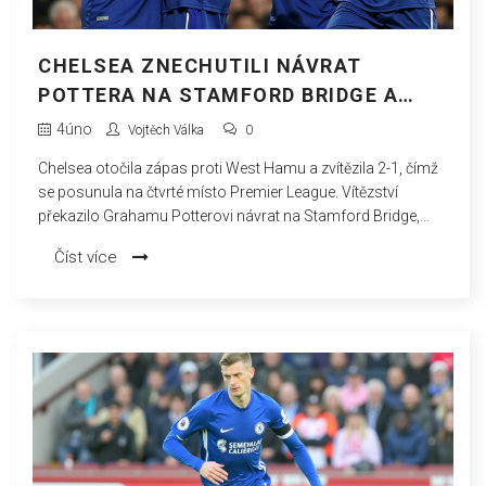
CHELSEA ZNECHUTILI NÁVRAT
POTTERA NA STAMFORD BRIDGE A
POSUNULI SE NA ČTVRTÉ MÍSTO
4
úno
Vojtěch Válka
0
Chelsea otočila zápas proti West Hamu a zvítězila 2-1, čímž
se posunula na čtvrté místo Premier League. Vítězství
překazilo Grahamu Potterovi návrat na Stamford Bridge,
zatímco West Ham zůstal na 15. příčce.
Číst více