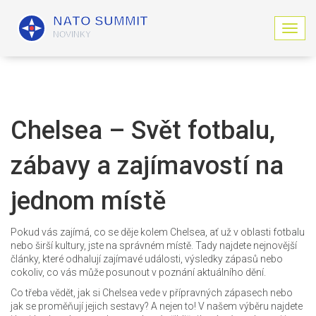
Z
o
b
r
a
z
i
Chelsea – Svět fotbalu,
t
n
zábavy a zajímavostí na
a
v
i
jednom místě
g
a
c
Pokud vás zajímá, co se děje kolem Chelsea, ať už v oblasti fotbalu
i
nebo širší kultury, jste na správném místě. Tady najdete nejnovější
články, které odhalují zajímavé události, výsledky zápasů nebo
cokoliv, co vás může posunout v poznání aktuálního dění.
Co třeba vědět, jak si Chelsea vede v přípravných zápasech nebo
jak se proměňují jejich sestavy? A nejen to! V našem výběru najdete