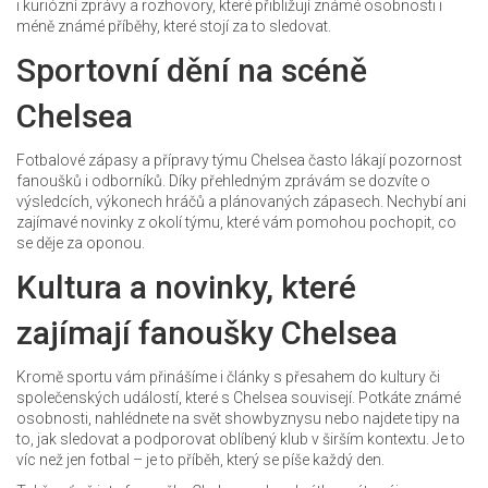
i kuriózní zprávy a rozhovory, které přibližují známé osobnosti i
méně známé příběhy, které stojí za to sledovat.
Sportovní dění na scéně
Chelsea
Fotbalové zápasy a přípravy týmu Chelsea často lákají pozornost
fanoušků i odborníků. Díky přehledným zprávám se dozvíte o
výsledcích, výkonech hráčů a plánovaných zápasech. Nechybí ani
zajímavé novinky z okolí týmu, které vám pomohou pochopit, co
se děje za oponou.
Kultura a novinky, které
zajímají fanoušky Chelsea
Kromě sportu vám přinášíme i články s přesahem do kultury či
společenských událostí, které s Chelsea souvisejí. Potkáte známé
osobnosti, nahlédnete na svět showbyznysu nebo najdete tipy na
to, jak sledovat a podporovat oblíbený klub v širším kontextu. Je to
víc než jen fotbal – je to příběh, který se píše každý den.