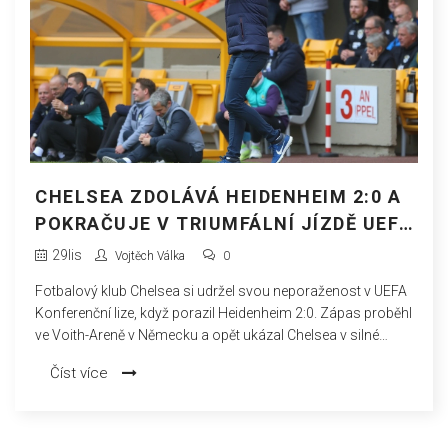
CHELSEA ZDOLÁVÁ HEIDENHEIM 2:0 A
POKRAČUJE V TRIUMFÁLNÍ JÍZDĚ UEFA
KONFERENČNÍ LIGOU
29
lis
Vojtěch Válka
0
Fotbalový klub Chelsea si udržel svou neporaženost v UEFA
Konferenční lize, když porazil Heidenheim 2:0. Zápas proběhl
ve Voith-Areně v Německu a opět ukázal Chelsea v silné
formě. S trenérem Enzem Marescou, který použil rotaci
Číst více
týmu, zůstává Chelsea na vrcholu ligových tabulek.