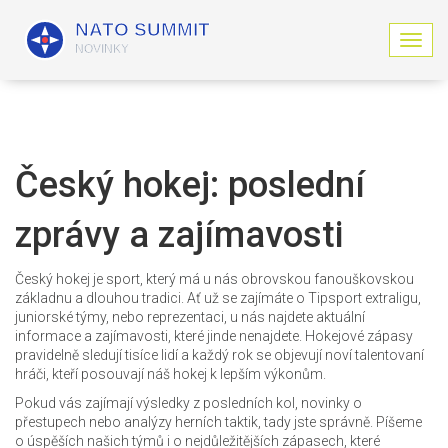
Z
o
b
r
a
z
i
Český hokej: poslední
t
n
zprávy a zajímavosti
a
v
i
Český hokej je sport, který má u nás obrovskou fanouškovskou
g
základnu a dlouhou tradici. Ať už se zajímáte o Tipsport extraligu,
a
juniorské týmy, nebo reprezentaci, u nás najdete aktuální
c
informace a zajímavosti, které jinde nenajdete. Hokejové zápasy
i
pravidelně sledují tisíce lidí a každý rok se objevují noví talentovaní
hráči, kteří posouvají náš hokej k lepším výkonům.
Pokud vás zajímají výsledky z posledních kol, novinky o
přestupech nebo analýzy herních taktik, tady jste správně. Píšeme
o úspěších našich týmů i o nejdůležitějších zápasech, které