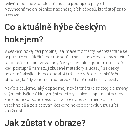
ovlivňují pozice v tabulce i šance na postup do play-off.
Nevynecháme ani přehled nadcházejících zápasů, které stojí za to
sledovat.
Co aktuálně hýbe českým
hokejem?
V českém hokeji teď probíhají zajímavé momenty. Reprezentace se
připravuje na důležité mezinárodní turnaje a hokejové kluby servírují
fanouškům napínavé zápasy. Velkým tématem jsou i mladí hráči,
kteří postupně nahrazují zkušené matadory a ukazují, že český
hokej má skvělou budoucnost. Ať už jde o střelce, brankáře či
obránce, každý z nich má šanci zazářit a přinést týmu vítězství.
Navíc sledujeme, jaký dopad mají nové trenérské strategie a změny
v týmech. Některé kluby mění herní styl a hledají optimální sestavu,
která bude konkurenceschopná i v evropském měřítku. To
všechno dělá ze sledování českého hokeje opravdu vzrušující
záležitost.
Jak zůstat v obraze?