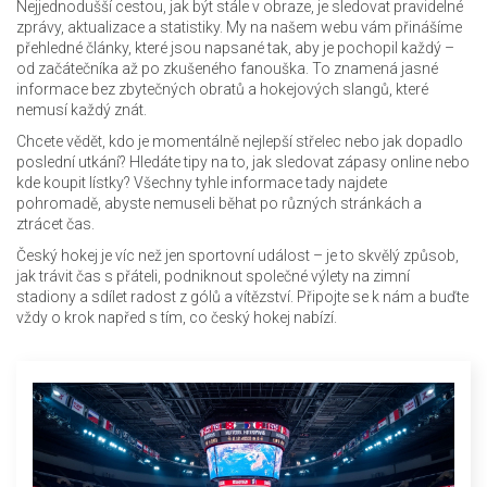
Nejjednodušší cestou, jak být stále v obraze, je sledovat pravidelné
zprávy, aktualizace a statistiky. My na našem webu vám přinášíme
přehledné články, které jsou napsané tak, aby je pochopil každý –
od začátečníka až po zkušeného fanouška. To znamená jasné
informace bez zbytečných obratů a hokejových slangů, které
nemusí každý znát.
Chcete vědět, kdo je momentálně nejlepší střelec nebo jak dopadlo
poslední utkání? Hledáte tipy na to, jak sledovat zápasy online nebo
kde koupit lístky? Všechny tyhle informace tady najdete
pohromadě, abyste nemuseli běhat po různých stránkách a
ztrácet čas.
Český hokej je víc než jen sportovní událost – je to skvělý způsob,
jak trávit čas s přáteli, podniknout společné výlety na zimní
stadiony a sdílet radost z gólů a vítězství. Připojte se k nám a buďte
vždy o krok napřed s tím, co český hokej nabízí.