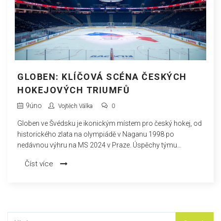
GLOBEN: KLÍČOVÁ SCÉNA ČESKÝCH
HOKEJOVÝCH TRIUMFŮ
9
úno
Vojtěch Válka
0
Globen ve Švédsku je ikonickým místem pro český hokej, od
historického zlata na olympiádě v Naganu 1998 po
nedávnou výhru na MS 2024 v Praze. Úspěchy týmu
demonstrují přechod od federální éry k samostatné české
Číst více
hokejové historii.