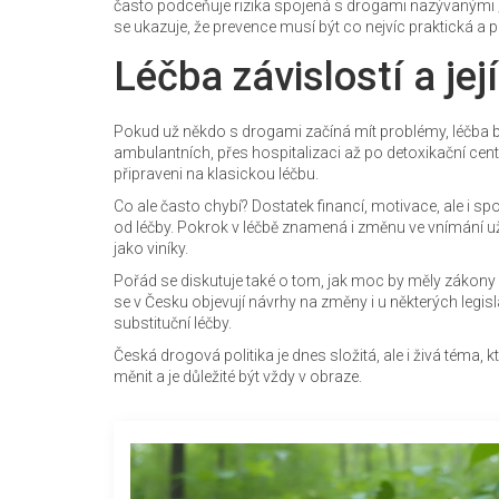
často podceňuje rizika spojená s drogami nazývanými „m
se ukazuje, že prevence musí být co nejvíc praktická a p
Léčba závislostí a je
Pokud už někdo s drogami začíná mít problémy, léčba by
ambulantních, přes hospitalizaci až po detoxikační centr
připraveni na klasickou léčbu.
Co ale často chybí? Dostatek financí, motivace, ale i s
od léčby. Pokrok v léčbě znamená i změnu ve vnímání uživ
jako viníky.
Pořád se diskutuje také o tom, jak moc by měly zákony
se v Česku objevují návrhy na změny i u některých legis
substituční léčby.
Česká drogová politika je dnes složitá, ale i živá téma,
měnit a je důležité být vždy v obraze.