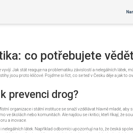
Nar
ika: co potřebujete vědě
e vyvíjí. Jak stát reaguje na problematiku závislostí a nelegálních látek, 
stihy jsou proto klíčové. Pojďme si říct, co se teď v Česku děje a jak to ov
 k prevenci drog?
ístní organizace i státní instituce se snaží vzdělávat hlavně mladé, aby s
 ve školách nebo komunitách. Ale najdou se i kritici, kteří říkají, že s
poru a inovace.
 i nelegálních látek. Například odborníci upozorňují na to, že česká spol