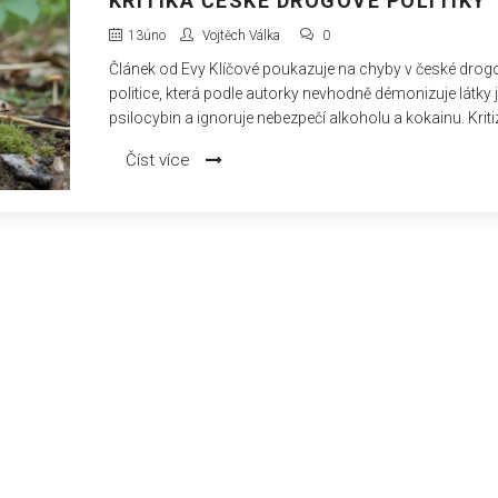
KRITIKA ČESKÉ DROGOVÉ POLITIKY
13
úno
Vojtěch Válka
0
Článek od Evy Klíčové poukazuje na chyby v české drog
politice, která podle autorky nevhodně démonizuje látky 
psilocybin a ignoruje nebezpečí alkoholu a kokainu. Kriti
politickou elitu za pokrytectví a navrhuje informovanější
Číst více
přístup k problematice drog.