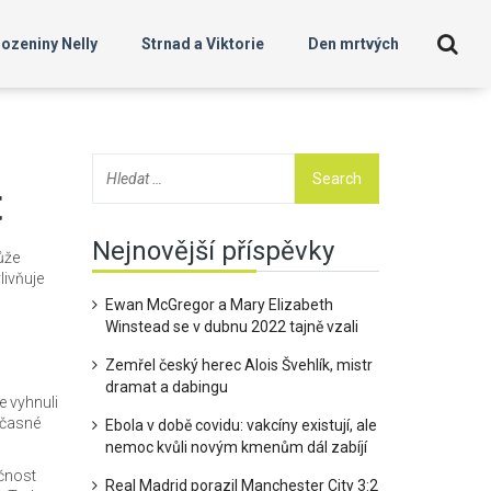
ozeniny Nelly
Strnad a Viktorie
Den mrtvých
t
Nejnovější příspěvky
může
livňuje
Ewan McGregor a Mary Elizabeth
Winstead se v dubnu 2022 tajně vzali
Zemřel český herec Alois Švehlík, mistr
dramat a dabingu
e vyhnuli
oučasné
Ebola v době covidu: vakcíny existují, ale
nemoc kvůli novým kmenům dál zabíjí
ečnost
Real Madrid porazil Manchester City 3:2