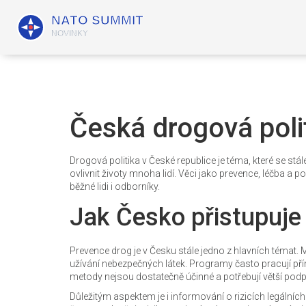
Česká drogová polit
Drogová politika v České republice je téma, které se stál
ovlivnit životy mnoha lidí. Věci jako prevence, léčba a po
běžné lidi i odborníky.
Jak Česko přistupuje
Prevence drog je v Česku stále jedno z hlavních témat. M
užívání nebezpečných látek. Programy často pracují přímo
metody nejsou dostatečně účinné a potřebují větší pod
Důležitým aspektem je i informování o rizicích legálních