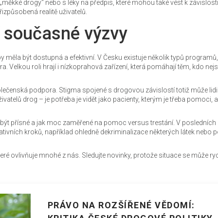
ěkké drogy“ nebo s léky na předpis, které mohou také vést k závislosti
řizpůsobená realitě uživatelů.
jí současné výzvy
 měla být dostupná a efektivní. V Česku existuje několik typů programů
a. Velkou roli hrají i nízkoprahová zařízení, která pomáhají těm, kdo nejs
polečenská podpora. Stigma spojené s drogovou závislostí totiž může lidi
atelů drog – je potřeba je vidět jako pacienty, kterým je třeba pomoci, a
 být přísné a jak moc zaměřené na pomoc versus trestání. V posledních 
lativních kroků, například ohledně dekriminalizace některých látek nebo
 které ovlivňuje mnohé z nás. Sledujte novinky, protože situace se může ry
PRÁVO NA ROZŠÍŘENÉ VĚDOMÍ: