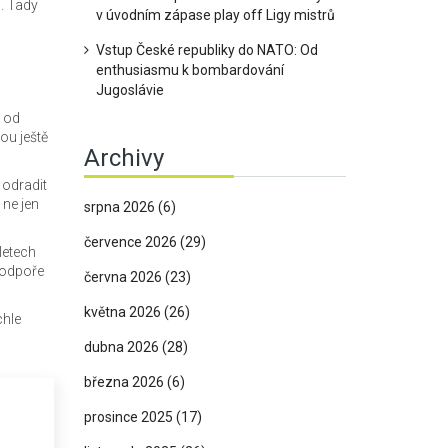
. Tady
v úvodním zápase play off Ligy mistrů
Vstup České republiky do NATO: Od
enthusiasmu k bombardování
Jugoslávie
, od
ou ještě
Archivy
 odradit
 ne jen
srpna 2026
(6)
července 2026
(29)
letech
 podpoře
června 2026
(23)
května 2026
(26)
chle
dubna 2026
(28)
března 2026
(6)
prosince 2025
(17)