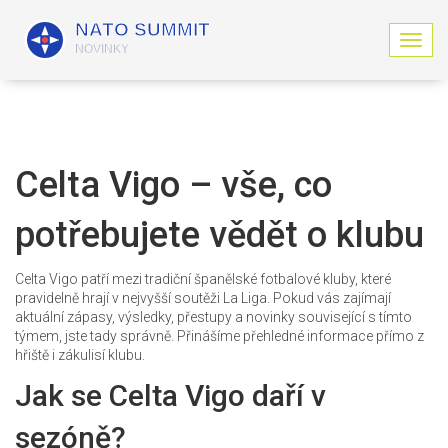
Z
o
b
r
a
z
i
Celta Vigo – vše, co
t
n
potřebujete vědět o klubu
a
v
i
Celta Vigo patří mezi tradiční španělské fotbalové kluby, které
g
pravidelně hrají v nejvyšší soutěži La Liga. Pokud vás zajímají
a
aktuální zápasy, výsledky, přestupy a novinky související s tímto
c
týmem, jste tady správně. Přinášíme přehledné informace přímo z
i
hřiště i zákulisí klubu.
Jak se Celta Vigo daří v
sezóně?