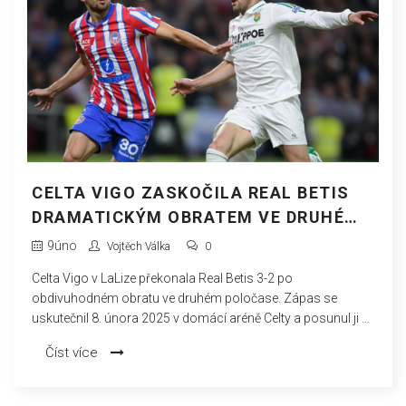
CELTA VIGO ZASKOČILA REAL BETIS
DRAMATICKÝM OBRATEM VE DRUHÉ
PŮLI A VYHRÁLA 3-2
9
úno
Vojtěch Válka
0
Celta Vigo v LaLize překonala Real Betis 3-2 po
obdivuhodném obratu ve druhém poločase. Zápas se
uskutečnil 8. února 2025 v domácí aréně Celty a posunul ji v
tabulce na 13. místo, zatímco Betis zůstal na desáté příčce.
Číst více
Rozhodujícím faktorem byly taktické změny, které Celta
provedla o přestávce.