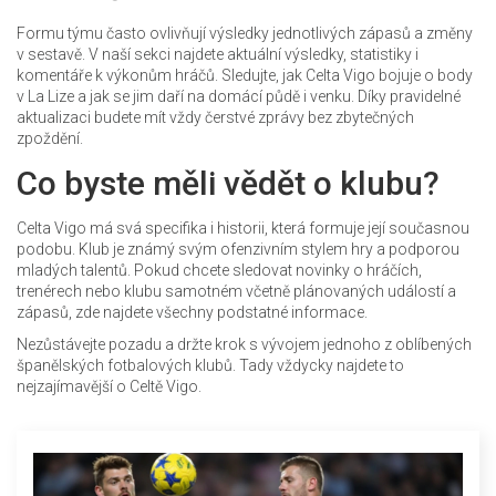
Formu týmu často ovlivňují výsledky jednotlivých zápasů a změny
v sestavě. V naší sekci najdete aktuální výsledky, statistiky i
komentáře k výkonům hráčů. Sledujte, jak Celta Vigo bojuje o body
v La Lize a jak se jim daří na domácí půdě i venku. Díky pravidelné
aktualizaci budete mít vždy čerstvé zprávy bez zbytečných
zpoždění.
Co byste měli vědět o klubu?
Celta Vigo má svá specifika i historii, která formuje její současnou
podobu. Klub je známý svým ofenzivním stylem hry a podporou
mladých talentů. Pokud chcete sledovat novinky o hráčích,
trenérech nebo klubu samotném včetně plánovaných událostí a
zápasů, zde najdete všechny podstatné informace.
Nezůstávejte pozadu a držte krok s vývojem jednoho z oblíbených
španělských fotbalových klubů. Tady vždycky najdete to
nejzajímavější o Celtě Vigo.