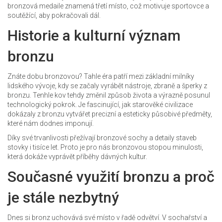
bronzová medaile znamená třetí místo, což motivuje sportovce a
soutěžící, aby pokračovali dál.
Historie a kulturní význam
bronzu
Znáte dobu bronzovou? Tahle éra patří mezi základní milníky
lidského vývoje, kdy se začaly vyrábět nástroje, zbraně a šperky z
bronzu. Tenhle kov tehdy změnil způsob života a výrazně posunul
technologický pokrok. Je fascinující, jak starověké civilizace
dokázaly z bronzu vytvářet precizní a esteticky působivé předměty,
které nám dodnes imponují.
Díky své trvanlivosti přežívají bronzové sochy a detaily staveb
stovky i tisíce let. Proto je pro nás bronzovou stopou minulosti,
která dokáže vyprávět příběhy dávných kultur.
Současné využití bronzu a proč
je stále nezbytný
Dnes si bronz uchovává své místo v řadě odvětví. V sochařství a