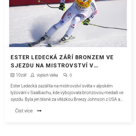
ESTER LEDECKÁ ZÁŘÍ BRONZEM VE
SJEZDU NA MISTROVSTVÍ V
SAALBACHU
10
zář
Vojtěch Válka
0
Ester Ledecká zazářila na mistrovství světa v alpském
lyžování v Saalbachu, kde vybojovala bronzovou medaili ve
sjezdu. Byla jen těsně za vítězkou Breezy Johnson z USA a
domácí Mirjam Puchner. Ledecká, která startovala s číslem
Číst více
5, ukázala skvělou formu a přispěla k historickému
okamžiku v její kariéře. Tato medaile je důležitým krokem
před nadcházejícími olympijskými hrami v Miláně-Cortině.