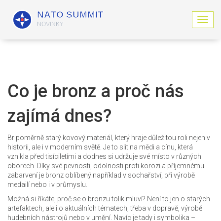
Z
o
b
r
a
z
i
Co je bronz a proč nás
t
n
zajímá dnes?
a
v
i
Br poměrně starý kovový materiál, který hraje důležitou roli nejen v
g
historii, ale i v moderním světě. Je to slitina mědi a cínu, která
a
vznikla před tisíciletími a dodnes si udržuje své místo v různých
c
oborech. Díky své pevnosti, odolnosti proti korozi a příjemnému
i
zabarvení je bronz oblíbený například v sochařství, při výrobě
medailí nebo i v průmyslu.
Možná si říkáte, proč se o bronzu tolik mluví? Není to jen o starých
artefaktech, ale i o aktuálních tématech, třeba v dopravě, výrobě
hudebních nástrojů nebo v umění. Navíc je tady i symbolika –