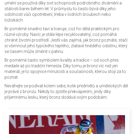
umění se používá díky své schopnosti podrobného ztvárnění a
stálosti barev během let. V průmyslu to často bývá díky jeho
odolnosti vůči opotřebení, třeba v lodních šroubech nebo
ložiskách.
Br poměrně snadno taví a tvaruje, což ho dělá praktickým pro
různé výroby. Navíc je stále lépe recyklovatelný, což pomáhá
chránit životní prostředí. Jestli vás zajímá, jak bronz poznáte, stačí
si všimnout jeho typického teplého, zlatavě hnědého odstínu, který
se časem může změnit v patinu.
Br poměrně často symbolem kvality a tradice – od soch přes
medaile až po tradiční řemesla. Díky tomu je bronz víc než jen
materiál, je to spojnice minulosti a současnosti, kterou stojí za to
poznat.
Neváhejte se podívat kolem sebe, kolik předmětů a uměleckých děl
je právě z bronzu. Někdy to zjistíte překvapením, jindy díky
příjemnému lesku, který bronz dodává svým podobám.