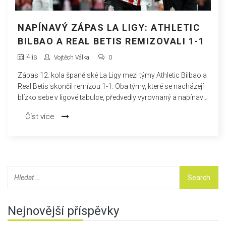
NAPÍNAVÝ ZÁPAS LA LIGY: ATHLETIC
BILBAO A REAL BETIS REMIZOVALI 1-1
4
lis
Vojtěch Válka
0
Zápas 12. kola španělské La Ligy mezi týmy Athletic Bilbao a
Real Betis skončil remízou 1-1. Oba týmy, které se nacházejí
blízko sebe v ligové tabulce, předvedly vyrovnaný a napínavý
souboj. Navzdory snaze obou stran zůstal stav na konci
Číst více
zápasu nerozhodný, což zdůrazňuje konkurenční povahu
této sezóny La Ligy.
Nejnovější příspěvky