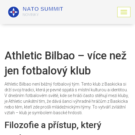
Z
o
b
r
a
z
i
Athletic Bilbao – více než
t
n
jen fotbalový klub
a
v
i
Athletic Bilbao není běžný fotbalový tým. Tento klub z Baskicka si
g
drží svoji tradici, která je pevně spjatá s místní kulturou a identitou.
a
V dnešním fotbalovém světě, kde se hráči často stěhují mezi kluby,
c
je Athletic unikátní tím, že dává šanci výhradně hráčům z Baskicka
i
nebo těm, kteří zde prošli mládežnickými týmy. To vytváří zvláštní
vztah – klub je symbolem bascké hrdosti.
Filozofie a přístup, který