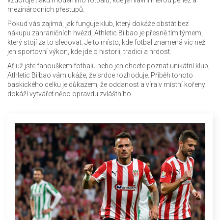
vzdoruje tlaku moderního fotbalu, kde je hlavní měrou peněz a
mezinárodních přestupů.
Pokud vás zajímá, jak funguje klub, který dokáže obstát bez
nákupu zahraničních hvězd, Athletic Bilbao je přesně tím týmem,
který stojí za to sledovat. Je to místo, kde fotbal znamená víc než
jen sportovní výkon, kde jde o historii, tradici a hrdost.
Ať už jste fanouškem fotbalu nebo jen chcete poznat unikátní klub,
Athletic Bilbao vám ukáže, že srdce rozhoduje. Příběh tohoto
baskického celku je důkazem, že oddanost a víra v místní kořeny
dokáží vytvářet něco opravdu zvláštního.