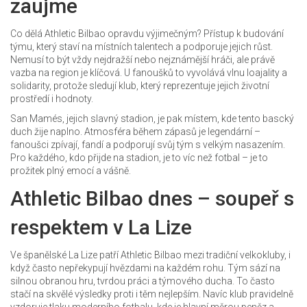
zaujme
Co dělá Athletic Bilbao opravdu výjimečným? Přístup k budování
týmu, který staví na místních talentech a podporuje jejich růst.
Nemusí to být vždy nejdražší nebo nejznámější hráči, ale právě
vazba na region je klíčová. U fanoušků to vyvolává vlnu loajality a
solidarity, protože sledují klub, který reprezentuje jejich životní
prostředí i hodnoty.
San Mamés, jejich slavný stadion, je pak místem, kde tento bascký
duch žije naplno. Atmosféra během zápasů je legendární –
fanoušci zpívají, fandí a podporují svůj tým s velkým nasazením.
Pro každého, kdo přijde na stadion, je to víc než fotbal – je to
prožitek plný emocí a vášně.
Athletic Bilbao dnes – soupeř s
respektem v La Lize
Ve španělské La Lize patří Athletic Bilbao mezi tradiční velkokluby, i
když často nepřekypují hvězdami na každém rohu. Tým sází na
silnou obranou hru, tvrdou práci a týmového ducha. To často
stačí na skvělé výsledky proti i těm nejlepším. Navíc klub pravidelně