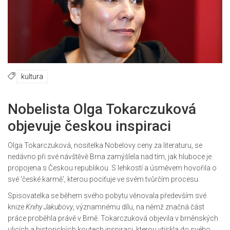
kultura
Nobelista Olga Tokarczuková
objevuje českou inspiraci
Olga Tokarczuková, nositelka Nobelovy ceny za literaturu, se
nedávno při své návštěvě Brna zamýšlela nad tím, jak hluboce je
propojena s Českou republikou. S lehkostí a úsměvem hovořila o
své 'české karmě', kterou pociťuje ve svém tvůrčím procesu.
Spisovatelka se během svého pobytu věnovala především své
knize
Knihy Jakubovy
, významnému dílu, na němž značná část
práce proběhla právě v Brně. Tokarczuková objevila v brněnských
ulicích a historických koutech inspiraci, kterou vtiskla do svého