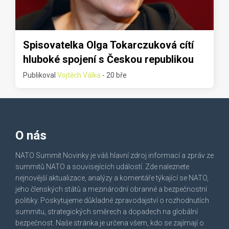
Spisovatelka Olga Tokarczuková cítí
hluboké spojení s Českou republikou
Publikoval
Vojtěch Válka
- 20 bře
O nás
NATO Summit Novinky je váš hlavní zdroj informací a zpráv ze
summitů NATO a souvisejících událostí. Zde naleznete
nejnovější aktualizace, analýzy a komentáře týkající se NATO,
jeho členských států a mezinárodní obranné a bezpečnostní
politiky. Poskytujeme důkladné zpravodajství o rozhodnutích
summitu, strategických směrech a dopadech na globální
bezpečnost. Naše stránka je určena všem, kdo se zajímají o