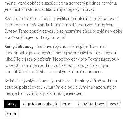
města, která dokázala zapůsobit na samotný přednes románu,
jenž míchá historickou fikci s mytologickými prvky.
Svou práci Tokarczuková zasvětila nejen literárnímu zpracování
historie, ale i udržování kulturních mostů mezi zeměmi střední
Evropy. Tento aspekt považuje za nesmírně důležitý, zvláště v době
současných geopolitických napětí.
Knihy Jakubovy
představují výkladní skříň jejích literárních
schopností a jsou oceněné mimo jiné prestižní polskou cenou
Nike. Dílo přispělo k získání Nobelovy ceny pro Tokarczukovou v
roce 2018, čímž jen podtrhlo důležitost propojení identity a
sounáležitosti se širším evropským kulturním rámcem.
Setkání s bývalými studenty a příznivci literatury v Brně podtrhla
potřebu pokračovat v kulturním dialogu a výměně názorů nejen
mezi jednotlivými státy, ale i mezi generacemi.
Štítky:
olga tokarczuková
brno
knihy jakubovy
česká
karma