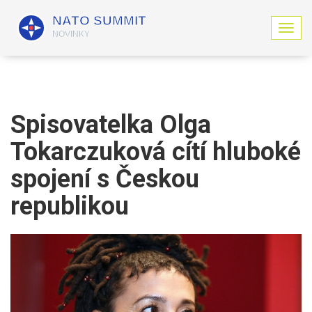
Z
o
b
r
a
z
i
Spisovatelka Olga
t
n
Tokarczuková cítí hluboké
a
v
spojení s Českou
i
g
republikou
a
c
i