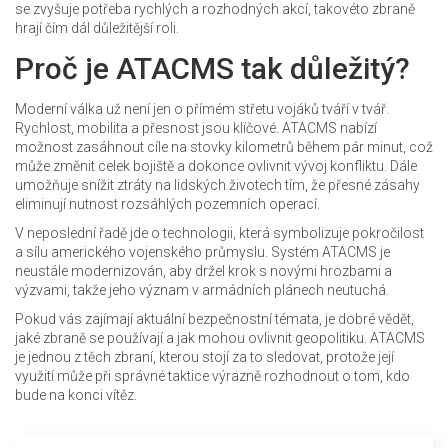
se zvyšuje potřeba rychlých a rozhodných akcí, takovéto zbraně
hrají čím dál důležitější roli.
Proč je ATACMS tak důležitý?
Moderní válka už není jen o přímém střetu vojáků tváří v tvář.
Rychlost, mobilita a přesnost jsou klíčové. ATACMS nabízí
možnost zasáhnout cíle na stovky kilometrů během pár minut, což
může změnit celek bojiště a dokonce ovlivnit vývoj konfliktu. Dále
umožňuje snížit ztráty na lidských životech tím, že přesné zásahy
eliminují nutnost rozsáhlých pozemních operací.
V neposlední řadě jde o technologii, která symbolizuje pokročilost
a sílu amerického vojenského průmyslu. Systém ATACMS je
neustále modernizován, aby držel krok s novými hrozbami a
výzvami, takže jeho význam v armádních plánech neutuchá.
Pokud vás zajímají aktuální bezpečnostní témata, je dobré vědět,
jaké zbraně se používají a jak mohou ovlivnit geopolitiku. ATACMS
je jednou z těch zbraní, kterou stojí za to sledovat, protože její
využití může při správné taktice výrazně rozhodnout o tom, kdo
bude na konci vítěz.