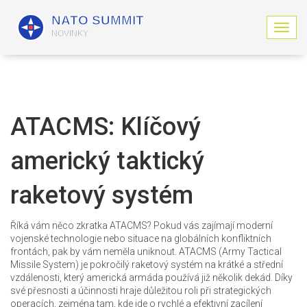
Z
o
b
r
a
z
i
ATACMS: Klíčový
t
n
americký taktický
a
v
i
raketový systém
g
a
c
Říká vám něco zkratka ATACMS? Pokud vás zajímají moderní
i
vojenské technologie nebo situace na globálních konfliktních
frontách, pak by vám neměla uniknout. ATACMS (Army Tactical
Missile System) je pokročilý raketový systém na krátké a střední
vzdálenosti, který americká armáda používá již několik dekád. Díky
své přesnosti a účinnosti hraje důležitou roli při strategických
operacích, zejména tam, kde jde o rychlé a efektivní zacílení