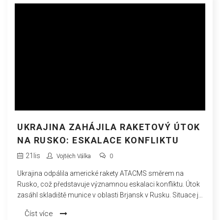
UKRAJINA ZAHÁJILA RAKETOVÝ ÚTOK
NA RUSKO: ESKALACE KONFLIKTU
21
lis
Vojtěch Válka
0
Ukrajina odpálila americké rakety ATACMS směrem na
Rusko, což představuje významnou eskalaci konfliktu. Útok
zasáhl skladiště munice v oblasti Brjansk v Rusku. Situace je
stále napjatá, zatímco svět sleduje s obavami možné další
Číst více
stupňování napětí a možný konflikt většího rozsahu.