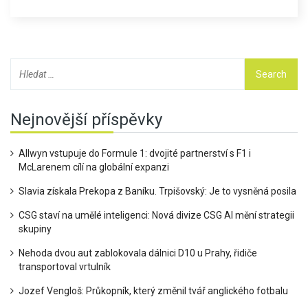
Nejnovější příspěvky
Allwyn vstupuje do Formule 1: dvojité partnerství s F1 i
McLarenem cílí na globální expanzi
Slavia získala Prekopa z Baníku. Trpišovský: Je to vysněná posila
CSG staví na umělé inteligenci: Nová divize CSG AI mění strategii
skupiny
Nehoda dvou aut zablokovala dálnici D10 u Prahy, řidiče
transportoval vrtulník
Jozef Vengloš: Průkopník, který změnil tvář anglického fotbalu