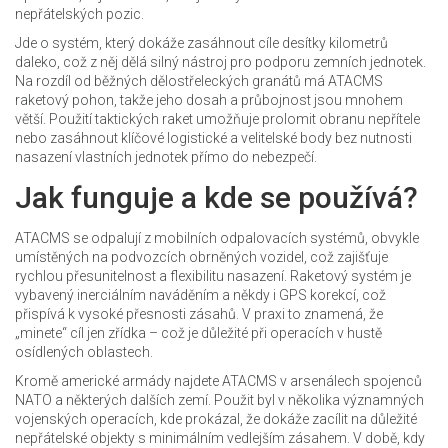
nepřátelských pozic.
Jde o systém, který dokáže zasáhnout cíle desítky kilometrů
daleko, což z něj dělá silný nástroj pro podporu zemních jednotek.
Na rozdíl od běžných dělostřeleckých granátů má ATACMS
raketový pohon, takže jeho dosah a průbojnost jsou mnohem
větší. Použití taktických raket umožňuje prolomit obranu nepřítele
nebo zasáhnout klíčové logistické a velitelské body bez nutnosti
nasazení vlastních jednotek přímo do nebezpečí.
Jak funguje a kde se používá?
ATACMS se odpalují z mobilních odpalovacích systémů, obvykle
umístěných na podvozcích obrněných vozidel, což zajišťuje
rychlou přesunitelnost a flexibilitu nasazení. Raketový systém je
vybavený inerciálním naváděním a někdy i GPS korekcí, což
přispívá k vysoké přesnosti zásahů. V praxi to znamená, že
„minete“ cíl jen zřídka – což je důležité při operacích v hustě
osídlených oblastech.
Kromě americké armády najdete ATACMS v arsenálech spojenců
NATO a některých dalších zemí. Použit byl v několika významných
vojenských operacích, kde prokázal, že dokáže zacílit na důležité
nepřátelské objekty s minimálním vedlejším zásahem. V době, kdy