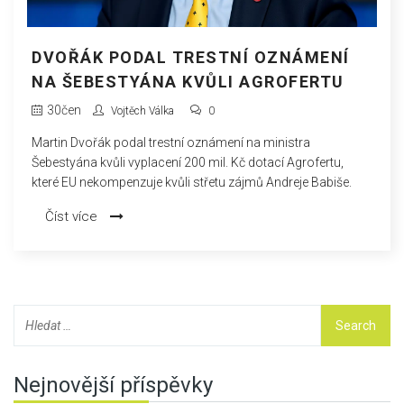
DVOŘÁK PODAL TRESTNÍ OZNÁMENÍ
NA ŠEBESTYÁNA KVŮLI AGROFERTU
30
čen
Vojtěch Válka
0
Martin Dvořák podal trestní oznámení na ministra
Šebestyána kvůli vyplacení 200 mil. Kč dotací Agrofertu,
které EU nekompenzuje kvůli střetu zájmů Andreje Babiše.
Číst více
Nejnovější příspěvky