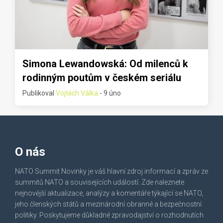
Simona Lewandowská: Od milenců k
rodinným poutům v českém seriálu
Publikoval
Vojtěch Válka
- 9 úno
O nás
NATO Summit Novinky je váš hlavní zdroj informací a zpráv ze
summitů NATO a souvisejících událostí. Zde naleznete
nejnovější aktualizace, analýzy a komentáře týkající se NATO,
jeho členských států a mezinárodní obranné a bezpečnostní
politiky. Poskytujeme důkladné zpravodajství o rozhodnutích