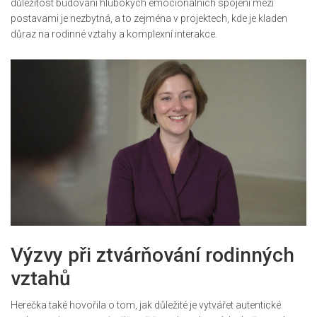
důležitost budování hlubokých emocionálních spojení mezi
postavami je nezbytná, a to zejména v projektech, kde je kladen
důraz na rodinné vztahy a komplexní interakce.
Výzvy při ztvárňování rodinných
vztahů
Herečka také hovořila o tom, jak důležité je vytvářet autentické