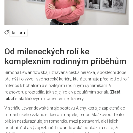
kultura
Od mileneckých rolí ke
komplexním rodinným příběhům
Simona Lewandowská, uznávaná česká herečka, v poslední době
přemýšlí o vývoji své herecké kariéry, která zahrnuje přechod od rolí
milenců k bohatším a složitějším rodinným dynamikám. V
rozhovoru prozradila, jak se její role v populárním seriálu
Zlatá
labuť
stala klíčovým momentem její kariéry.
V seriálu Lewandowská hraje postavu Aleny, která je zapletená do
romantického vztahu s dcerou majitele, Irenou Maškovou. Tento
příběh nezdůrazňuje jen romantiku mezi postavami, ale i jejich
osobní růst a vývoj vztahů. Lewandowská poukázala na to, že