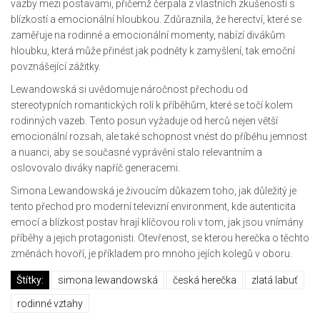
vazby mezi postavami, přičemž čerpala z vlastních zkušeností s
blízkostí a emocionální hloubkou. Zdůraznila, že herectví, které se
zaměřuje na rodinné a emocionální momenty, nabízí divákům
hloubku, která může přinést jak podněty k zamyšlení, tak emoční
povznášející zážitky.
Lewandowská si uvědomuje náročnost přechodu od
stereotypních romantických rolí k příběhům, které se točí kolem
rodinných vazeb. Tento posun vyžaduje od herců nejen větší
emocionální rozsah, ale také schopnost vnést do příběhu jemnost
a nuanci, aby se současné vyprávění stalo relevantním a
oslovovalo diváky napříč generacemi.
Simona Lewandowská je živoucím důkazem toho, jak důležitý je
tento přechod pro moderní televizní environment, kde autenticita
emocí a blízkost postav hrají klíčovou roli v tom, jak jsou vnímány
příběhy a jejich protagonisti. Otevřenost, se kterou herečka o těchto
změnách hovoří, je příkladem pro mnoho jejích kolegů v oboru.
Štítky:
simona lewandowská
česká herečka
zlatá labuť
rodinné vztahy