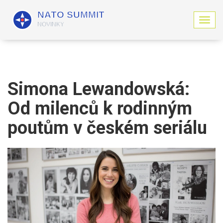
Z
o
b
r
a
z
i
Simona Lewandowská:
t
n
Od milenců k rodinným
a
v
poutům v českém seriálu
i
g
a
c
i