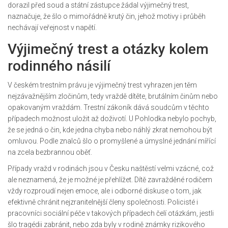
dorazil před soud a státní zástupce žádal výjimečný trest,
naznačuje, že šlo o mimořádně krutý čin, jehož motivy i průběh
nechávají veřejnost v napětí.
Výjimečný trest a otázky kolem
rodinného násilí
V českém trestním právu je výjimečný trest vyhrazen jen těm
nejzávažnějším zločinům, tedy vraždě dítěte, brutálním činům nebo
opakovaným vraždám. Trestní zákoník dává soudcům v těchto
případech možnost uložit až doživotí. U Pohlodka nebylo pochyb,
že se jedná o čin, kde jedna chyba nebo náhlý zkrat nemohou být
omluvou. Podle znalců šlo o promyšlené a úmyslné jednání mířící
na zcela bezbrannou oběť.
Případy vražd v rodinách jsou v Česku naštěstí velmi vzácné, což
ale neznamená, že je možné je přehlížet. Dítě zavražděné rodičem
vždy rozproudí nejen emoce, ale i odborné diskuse o tom, jak
efektivně chránit nejzranitelnější členy společnosti. Policisté i
pracovníci sociální péče v takových případech čelí otázkám, jestli
šlo tragédii zabránit, nebo zda byly v rodině známky rizikového