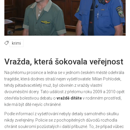
krimi
Vražda, která šokovala veřejnost
Na přelomu prosince a ledna se v jednom českém městě odehrála
tragédie, která dodnes straší nejen vyšetřovatele. Milan Pohlodek,
tehdy pětadvacetiletý muž, byl obviněn z vraždy vlastní
dvouměsíční dcery. Tato událost z přelomu roku 2009 a 2010 opět
otevřela bolestivou debatu o
vraždě dítěte
v rodinném prostředí,
kde má být dítě nejvíc chráněné.
Podle informací z vyšetřování nebyly detaily samotného skutku
nikdy zveřejněny. Policie se z pochopitelných důvodů rozhodla
chránit soukromí pozůstalých i další příbuzné. To, že případ vůbec