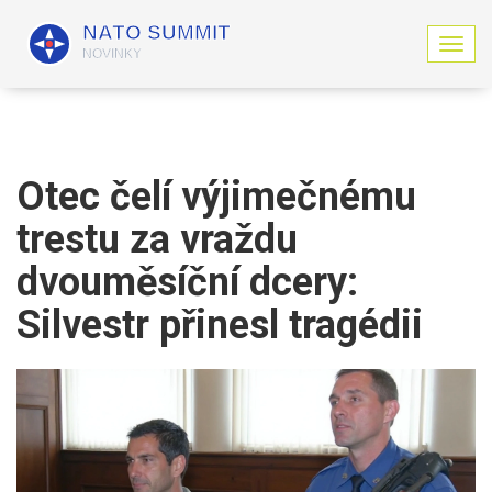
Z
o
b
r
a
z
i
Otec čelí výjimečnému
t
n
trestu za vraždu
a
v
dvouměsíční dcery:
i
g
Silvestr přinesl tragédii
a
c
i