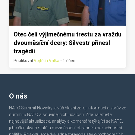
Otec čelí výjimečnému trestu za vraždu
dvouměsíční dcery: Silvestr přinesl
tragédii
Publikoval
Vojtěch Válka
- 17 čen
O nás
NATO Summit Novinky je váš hlavní zdroj informací a zpráv ze
summitů NATO a souvisejících událostí. Zde naleznete
nejnovější aktualizace, analýzy a komentáře týkající se NATO,
jeho členských států a mezinárodní obranné a bezpečnostní
politiky. Poskytujeme důkladné zpravodajství o rozhodnutích