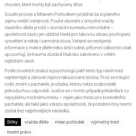
chování, které mohly být zachyceny dříve.
Soudní proces s Milanem Pohlodkem probíhal za zvýšeného
zájmu médií i veřejnosti. Pouhé obvinění z úmyslné vraždy
vlastního dítěte je totiž v domácím kontextu mimořádné –
společnost často jen obtížně hledá pro takovou situaci pochopení,
vysvětlení a někdy i samotná slova. Veřejně se neobjevily
informace o matce dítěte nebo širší rodině, přítomní odborníci však
upozorňují, že trauma zůstává hluboko zakotveno v celém
nejbližším okolí.
Podle soudních znalců a psychologů patří tento typ násilí mezi
nejniternější a zároveň nejvíce tabuizované zločiny. Proč se milující
rodič změní v pachatele, je otázka, kterou nelze zodpovědět
jednoduchou odpovědí. Justice se v tomto případě přikláněla k co
nejvyššímu možnému trestu — nejen jako trestu pro konkrétního
pachatele, ale také jako vzkazu společnosti, že podobné činy nesmí
zůstat bez nejpřísnějších následků.
Štítky:
vražda dítěte
milan pohlodek
výjimečný trest
trestní právo