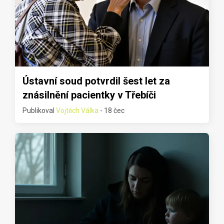
Ústavní soud potvrdil šest let za
znásilnění pacientky v Třebíči
Publikoval
Vojtěch Válka
- 18 čec