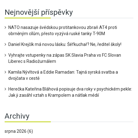
Nejnovější příspěvky
NATO nasazuje švédskou protitankovou zbraň AT4 proti
obrněným cílům, přesto vyzývá ruské tanky T-90M
Daniel Krejčík má novou lásku: Šéfkuchař? Ne, ředitel školy!
Vyhrajte vstupenky na zápas SK Slavia Praha vs FC Slovan
Liberec s Radiožurnálem
Kamila Nývltová a Eddie Ramadan: Tajná syrská svatba a
dvojčata v cestě
Herečka Kateřina Bláhová popisuje dva roky v psychickém pekle:
Jak ji zasáhl vztah s Krampolem a nátlak médií
Archivy
srpna 2026
(6)