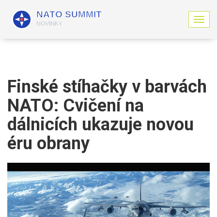
Z
o
b
r
a
z
i
Finské stíhačky v barvách
t
n
NATO: Cvičení na
a
v
dálnicích ukazuje novou
i
g
éru obrany
a
c
i