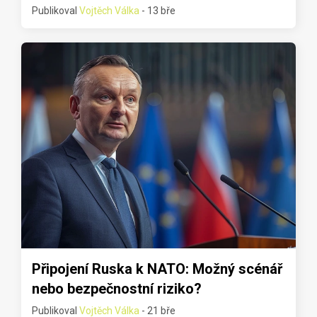
Publikoval
Vojtěch Válka
- 13 bře
Připojení Ruska k NATO: Možný scénář
nebo bezpečnostní riziko?
Publikoval
Vojtěch Válka
- 21 bře