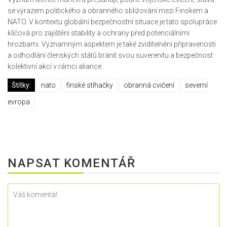
se výrazem politického a obranného sbližování mezi Finskem a
NATO. V kontextu globální bezpečnostní situace je tato spolupráce
klíčová pro zajištění stability a ochrany před potenciálními
hrozbami. Významným aspektem je také zviditelnění připravenosti
a odhodlání členských států bránit svou suverenitu a bezpečnost
kolektivní akcí v rámci aliance.
Štítky:
nato
finské stíhačky
obranná cvičení
severní
evropa
NAPSAT KOMENTÁŘ