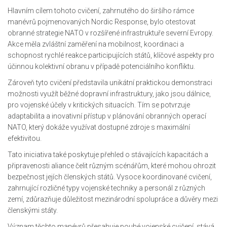
Hlavním cílem tohoto cvičení, zahrnutého do širšího rámce
manévrů pojmenovaných Nordic Response, bylo otestovat
obranné strategie NATO v rozšířené infrastruktuře severní Evropy.
Akce měla zvláštní zaměření na mobilnost, koordinaci a
schopnost rychlé reakce participujících států, klíčové aspekty pro
účinnou kolektivní obranu v případě potenciálního konfliktu.
Zároveň tyto cvičení představila unikátní praktickou demonstraci
možnosti využít běžné dopravní infrastruktury, jako jsou dálnice,
pro vojenské účely v kritických situacích. Tím se potvrzuje
adaptabilita a inovativní přístup v plánování obranných operací
NATO, který dokáže využívat dostupné zdroje s maximální
efektivitou.
Tato iniciativa také poskytuje přehled o stávajících kapacitách a
připravenosti aliance čelit různým scénářům, které mohou ohrozit
bezpečnost jejích členských států. Vysoce koordinované cvičení,
zahrnující rozličné typy vojenské techniky a personál z různých
zemí, zdůrazňuje důležitost mezinárodní spolupráce a důvěry mezi
členskými státy.
Význam těchto manévrů přesahuje pouhé vojenské cvičení, stává