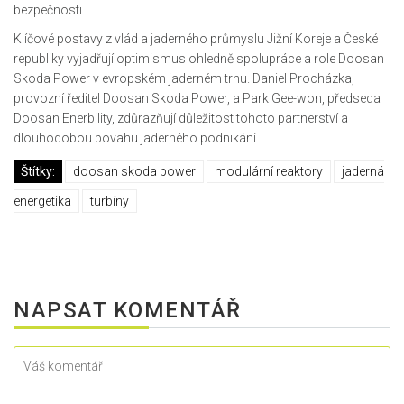
bezpečnosti.
Klíčové postavy z vlád a jaderného průmyslu Jižní Koreje a České
republiky vyjadřují optimismus ohledně spolupráce a role Doosan
Skoda Power v evropském jaderném trhu. Daniel Procházka,
provozní ředitel Doosan Skoda Power, a Park Gee-won, předseda
Doosan Enerbility, zdůrazňují důležitost tohoto partnerství a
dlouhodobou povahu jaderného podnikání.
Štítky:
doosan skoda power
modulární reaktory
jaderná
energetika
turbíny
NAPSAT KOMENTÁŘ