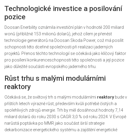
Technologické investice a posilování
pozice
Doosan Enerbility oznámila investiční plán v hodnotě 200 miliard
wonů (přibližně 153 milionů dolarů), jehož cílem je přenést
technologie generátorů na Doosan Skoda Power, což má posílit
schopnosti této dceřiné společnosti při realizaci jaderných
projektů. Přenos těchto technologií se očekává jako klíčový faktor
pro posílení konkurenceschopnosti této společnosti a její pozice
jako důležité součásti evropského jaderného trhu.
Růst trhu s malými modulárními
reaktory
Očekává se, že světový trh s malými modulárními
reaktory
bude v
příštích letech výrazně růst, především kvůli potřebě čistých a
spolehlivých zdrojů energie. Trh by měl dosáhnout hodnoty 7,14
miliard dolarů do roku 2030 s CAGR 3,0 % od roku 2024. V Evropě
narůstá poptávka po MMR jako součást širší strategie
dekarbonizace energetického systému a zajištění energetické