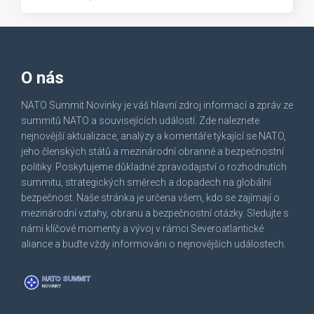
O nás
NATO Summit Novinky je váš hlavní zdroj informací a zpráv ze
summitů NATO a souvisejících událostí. Zde naleznete
nejnovější aktualizace, analýzy a komentáře týkající se NATO,
jeho členských států a mezinárodní obranné a bezpečnostní
politiky. Poskytujeme důkladné zpravodajství o rozhodnutích
summitu, strategických směrech a dopadech na globální
bezpečnost. Naše stránka je určena všem, kdo se zajímají o
mezinárodní vztahy, obranu a bezpečnostní otázky. Sledujte s
námi klíčové momenty a vývoj v rámci Severoatlantické
aliance a buďte vždy informováni o nejnovějších událostech.