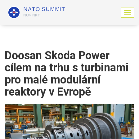
Z
o
b
r
a
z
i
Doosan Skoda Power
t
n
cílem na trhu s turbinami
a
v
pro malé modulární
i
g
reaktory v Evropě
a
c
i