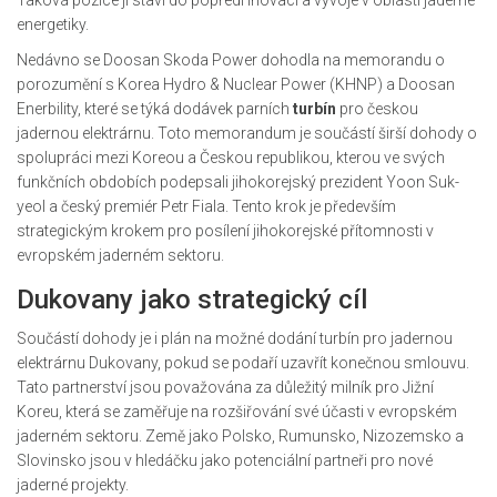
Taková pozice ji staví do popředí inovací a vývoje v oblasti jaderné
energetiky.
Nedávno se Doosan Skoda Power dohodla na memorandu o
porozumění s Korea Hydro & Nuclear Power (KHNP) a Doosan
Enerbility, které se týká dodávek parních
turbín
pro českou
jadernou elektrárnu. Toto memorandum je součástí širší dohody o
spolupráci mezi Koreou a Českou republikou, kterou ve svých
funkčních obdobích podepsali jihokorejský prezident Yoon Suk-
yeol a český premiér Petr Fiala. Tento krok je především
strategickým krokem pro posílení jihokorejské přítomnosti v
evropském jaderném sektoru.
Dukovany jako strategický cíl
Součástí dohody je i plán na možné dodání turbín pro jadernou
elektrárnu Dukovany, pokud se podaří uzavřít konečnou smlouvu.
Tato partnerství jsou považována za důležitý milník pro Jižní
Koreu, která se zaměřuje na rozšiřování své účasti v evropském
jaderném sektoru. Země jako Polsko, Rumunsko, Nizozemsko a
Slovinsko jsou v hledáčku jako potenciální partneři pro nové
jaderné projekty.