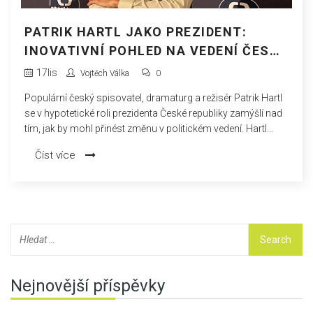
PATRIK HARTL JAKO PREZIDENT:
INOVATIVNÍ POHLED NA VEDENÍ ČESKÉ
REPUBLIKY
17
lis
Vojtěch Válka
0
Populární český spisovatel, dramaturg a režisér Patrik Hartl
se v hypotetické roli prezidenta České republiky zamýšlí nad
tím, jak by mohl přinést změnu v politickém vedení. Hartl
zdůrazňuje svůj závazek činit jen to nejlepší pro občany a
Číst více
naznačuje, že jeho zkušenosti z umění by mohly přinést
jedinečný pohled na vládnutí. Článek nepřináší podrobné
politické analýzy, ale spíše zkoumá Hartlův osobní postoj a
záměry.
Nejnovější příspěvky