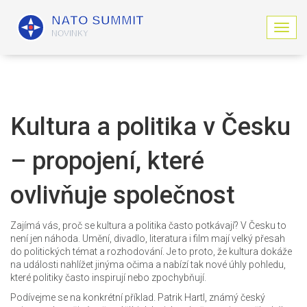
Z
o
b
r
a
z
i
Kultura a politika v Česku
t
n
– propojení, které
a
v
i
ovlivňuje společnost
g
a
c
Zajímá vás, proč se kultura a politika často potkávají? V Česku to
i
není jen náhoda. Umění, divadlo, literatura i film mají velký přesah
do politických témat a rozhodování. Je to proto, že kultura dokáže
na události nahlížet jinýma očima a nabízí tak nové úhly pohledu,
které politiky často inspirují nebo zpochybňují.
Podívejme se na konkrétní příklad. Patrik Hartl, známý český