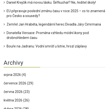
Daniel Krejčík má novou lásku: Šéfkuchař? Ne, ředitel školy!
EU připravuje poslední změnu času v roce 2025 – co to znamená
pro Česko a sousedy?
Zemřel Jan Hraběta, legendární herec Divadla Járy Cimrmana
Donatella Versace: Proměna vzhledu módní ikony pod
drobnohledem času
Bouře na Jadranu: Vodní smršť u Istrie, hrozí záplavy
Archivy
srpna 2026
(4)
července 2026
(29)
června 2026
(23)
května 2026
(26)
dubna 2026
(28)