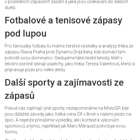
v posledních zápasech zazářil a jaká jsou očekávání do dalších
duelů.
Fotbalové a tenisové zápasy
pod lupou
Pro fanoušky fotbalu tu máme čerstvé výsledky a analýzy třeba ze
zápasu Slavia Praha proti Dynamu Drážďany, kde domácí tým
potvrdil svou dominanci. Sledujeme také české tenisty, kteří v
letošní sezóně sbírají úspěchy, jako třeba Tereza Valentová, která si
připravuje půdu pro velké derby.
Další sporty a zajímavosti ze
zápasů
Pokud vás zajímají i jiné sporty, nezapomínáme na MotoGP, kde
jsou důležité závody jako Velká cena ČR v Brně s našimi jezdci na
špici. A nejenže přinášíme výsledky, ale i kontext k výkonům
sportovců a týmů, například jak Marc Márquez potvrzuje svou
formu.