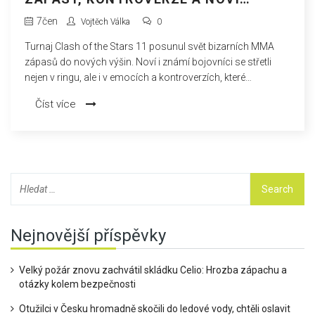
HRDINOVÉ
7
čen
Vojtěch Válka
0
Turnaj Clash of the Stars 11 posunul svět bizarních MMA
zápasů do nových výšin. Noví i známí bojovníci se střetli
nejen v ringu, ale i v emocích a kontroverzích, které
překvapily i ostřílené fanoušky. Střety internetových celebrit s
Číst více
nádechem dramatu přerostly v nezapomenutelnou show.
Nejnovější příspěvky
Velký požár znovu zachvátil skládku Celio: Hrozba zápachu a
otázky kolem bezpečnosti
Otužilci v Česku hromadně skočili do ledové vody, chtěli oslavit