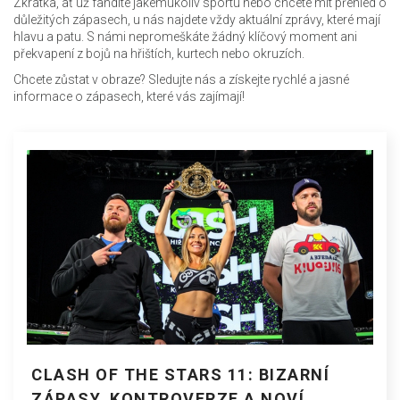
Zkrátka, ať už fandíte jakémukoliv sportu nebo chcete mít přehled o
důležitých zápasech, u nás najdete vždy aktuální zprávy, které mají
hlavu a patu. S námi nepromeškáte žádný klíčový moment ani
překvapení z bojů na hřištích, kurtech nebo okruzích.
Chcete zůstat v obraze? Sledujte nás a získejte rychlé a jasné
informace o zápasech, které vás zajímají!
CLASH OF THE STARS 11: BIZARNÍ
ZÁPASY, KONTROVERZE A NOVÍ