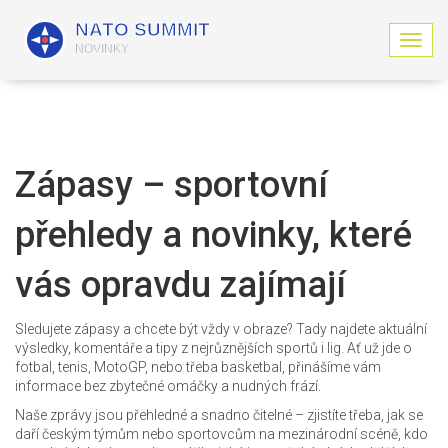
Z
o
b
r
a
z
i
Zápasy – sportovní
t
n
přehledy a novinky, které
a
v
i
vás opravdu zajímají
g
a
c
Sledujete zápasy a chcete být vždy v obraze? Tady najdete aktuální
i
výsledky, komentáře a tipy z nejrůznějších sportů i lig. Ať už jde o
fotbal, tenis, MotoGP, nebo třeba basketbal, přinášíme vám
informace bez zbytečné omáčky a nudných frází.
Naše zprávy jsou přehledné a snadno čitelné – zjistíte třeba, jak se
daří českým týmům nebo sportovcům na mezinárodní scéně, kdo