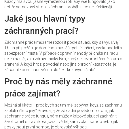
Každý má svou jasně vymezenou roli, aby vše fungovalo jako
dobře namazaný stroj a záchrana proběhla co nejefektivněji.
Jaké jsou hlavní typy
záchranných prací?
Záchranné práce můžeme rozdělit podle situací, kdy se využívají.
Třeba při požáru je doménou hasičů rychlé hašení, evakuace lidí a
zabezpečení místa. V případě dopravní nehody přichází na řadu
nejen hasiči, ale i zdravotnický tým, který se bezprostředně stará o
zraněné. A když hrozí povodeň nebo jiná přírodní katastrofa, je
zásadní koordinace všech složek i krizových štábů.
Proč by nás měly záchranné
práce zajímat?
Možná si říkáte – proč bych se tím měl zabývat, když za záchranu
zaplatí někdo jiný? Pravda je, že základní povědomí o tom, jak
záchranné práce fungují, nám může v krizové situaci zachránit
život. Umět správně reagovat, vědět, kam volat pomoc nebo jak
poskytnout první pomoc, je obrovská výhoda.