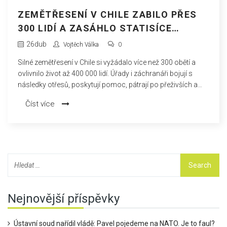
ZEMĚTŘESENÍ V CHILE ZABILO PŘES
300 LIDÍ A ZASÁHLO STATISÍCE
OBYVATEL
26
dub
Vojtěch Válka
0
Silné zemětřesení v Chile si vyžádalo více než 300 obětí a
ovlivnilo život až 400 000 lidí. Úřady i záchranáři bojují s
následky otřesů, poskytují pomoc, pátrají po přeživších a
řeší nejistotu ohledně dalších nebezpečí, která hrozí v silně
Číst více
seizmické oblasti.
Nejnovější příspěvky
Ústavní soud nařídil vládě: Pavel pojedeme na NATO. Je to faul?