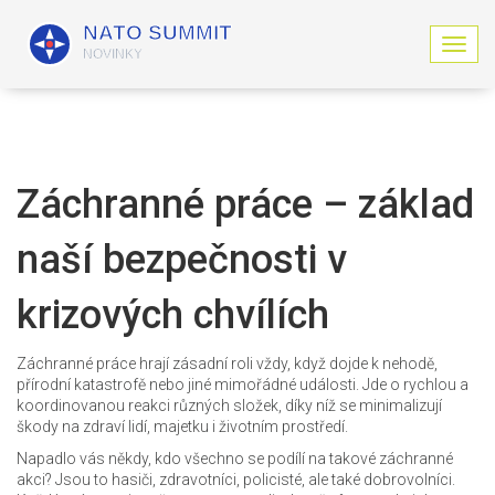
Z
o
b
r
a
z
i
Záchranné práce – základ
t
n
naší bezpečnosti v
a
v
i
krizových chvílích
g
a
c
Záchranné práce hrají zásadní roli vždy, když dojde k nehodě,
i
přírodní katastrofě nebo jiné mimořádné události. Jde o rychlou a
koordinovanou reakci různých složek, díky níž se minimalizují
škody na zdraví lidí, majetku i životním prostředí.
Napadlo vás někdy, kdo všechno se podílí na takové záchranné
akci? Jsou to hasiči, zdravotníci, policisté, ale také dobrovolníci.