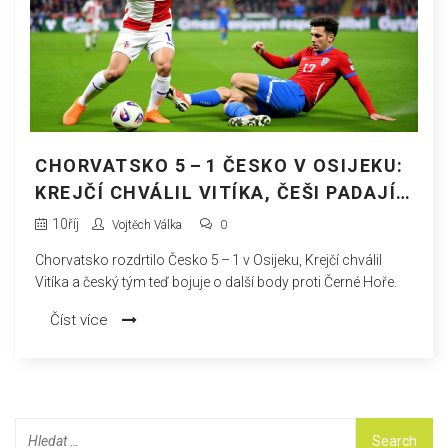
CHORVATSKO 5 – 1 ČESKO V OSIJEKU:
KREJČÍ CHVÁLIL VITÍKA, ČEŠI PADAJÍ
V TABULCE
10
říj
Vojtěch Válka
0
Chorvatsko rozdrtilo Česko 5 – 1 v Osijeku, Krejčí chválil
Vitíka a český tým teď bojuje o další body proti Černé Hoře.
Číst více