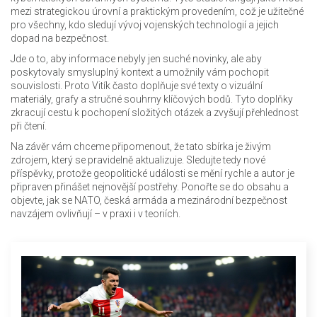
mezi strategickou úrovní a praktickým provedením, což je užitečné
pro všechny, kdo sledují vývoj vojenských technologií a jejich
dopad na bezpečnost.
Jde o to, aby informace nebyly jen suché novinky, ale aby
poskytovaly smysluplný kontext a umožnily vám pochopit
souvislosti. Proto Vitík často doplňuje své texty o vizuální
materiály, grafy a stručné souhrny klíčových bodů. Tyto doplňky
zkracují cestu k pochopení složitých otázek a zvyšují přehlednost
při čtení.
Na závěr vám chceme připomenout, že tato sbírka je živým
zdrojem, který se pravidelně aktualizuje. Sledujte tedy nové
příspěvky, protože geopolitické události se mění rychle a autor je
připraven přinášet nejnovější postřehy. Ponořte se do obsahu a
objevte, jak se NATO, česká armáda a mezinárodní bezpečnost
navzájem ovlivňují – v praxi i v teoriích.