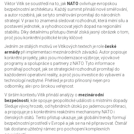
Viktor Vitík se soustředí na to, jak
NATO
ovlivňuje evropskou
bezpečnostní architekturu. Každý summit přináší nové směřování,
a autor rozebírá, jak se tyto směřování promítají do národních
strategií. V praxi to znamená sledovat rozhodnutí, která mění sílu a
postavení jednotek, a vyhodnocovat jejich dopad na regionální
stabilitu. Díky detailnímu přístupu čtenář získá jasný obrázek o tom,
proč jsou konkrétní politické kroky klíčové.
Jedním ze stálých motivů ve Vitíkových textech je role
české
armády
při implementaci mezinárodních závazků. Autor popisuje
konkrétní projekty, jako jsou modernizace výzbroje, výcvikové
programy a spolupráce s partnery z NATO. Tyto informace
pomáhají pochopit, jak se strategické rozhodnutí promítají do
každodenní operativní reality, a proč jsou investice do vybavení a
technologií nezbytné. Přehled je proto přínosný nejen pro
odborníky, ale i pro širokou veřejnost.
V širším kontextu Vitík přináší analýzy o
mezinárodní
bezpečnosti
, kde spojuje geopolitické události s místními dopady.
Sleduje vývoj hrozeb, od hybridních útoků po jadernou proliferaci,
a propojuje je s konkrétními reakčními mechanismy NATO i
členských států. Tento přístup ukazuje, jak globální trendy formují
bezpečnostní prostředí v Evropě a jak se na ně připravovat. Čtenář
tak dostane užitečný rámec pro pochopení komplexních