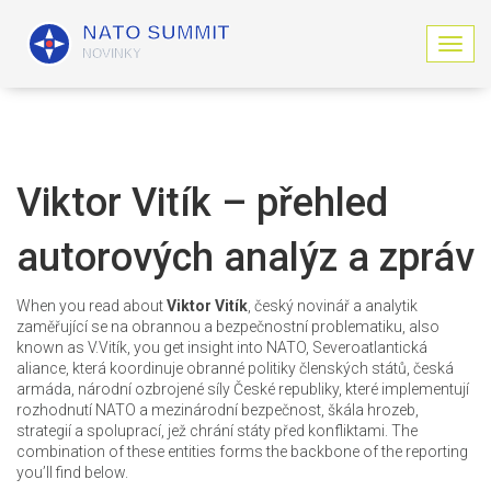
Z
o
b
r
a
z
i
Viktor Vitík – přehled
t
n
autorových analýz a zpráv
a
v
i
When you read about
Viktor Vitík
,
český novinář a analytik
g
zaměřující se na obrannou a bezpečnostní problematiku
, also
a
known as
V.Vitík
, you get insight into
NATO
,
Severoatlantická
c
aliance, která koordinuje obranné politiky členských států
,
česká
i
armáda
,
národní ozbrojené síly České republiky, které implementují
rozhodnutí NATO
a
mezinárodní bezpečnost
,
škála hrozeb,
strategií a spoluprací, jež chrání státy před konfliktami
. The
combination of these entities forms the backbone of the reporting
you’ll find below.