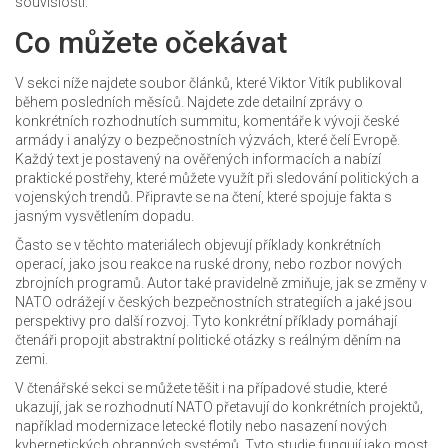
souvislostí.
Co můžete očekávat
V sekci níže najdete soubor článků, které Viktor Vitík publikoval
během posledních měsíců. Najdete zde detailní zprávy o
konkrétních rozhodnutích summitu, komentáře k vývoji české
armády i analýzy o bezpečnostních výzvách, které čelí Evropě.
Každý text je postavený na ověřených informacích a nabízí
praktické postřehy, které můžete využít při sledování politických a
vojenských trendů. Připravte se na čtení, které spojuje fakta s
jasným vysvětlením dopadu.
Často se v těchto materiálech objevují příklady konkrétních
operací, jako jsou reakce na ruské drony, nebo rozbor nových
zbrojních programů. Autor také pravidelně zmiňuje, jak se změny v
NATO odrážejí v českých bezpečnostních strategiích a jaké jsou
perspektivy pro další rozvoj. Tyto konkrétní příklady pomáhají
čtenáři propojit abstraktní politické otázky s reálným děním na
zemi.
V čtenářské sekci se můžete těšit i na případové studie, které
ukazují, jak se rozhodnutí NATO přetavují do konkrétních projektů,
například modernizace letecké flotily nebo nasazení nových
kybernetických obranných systémů. Tyto studie fungují jako most