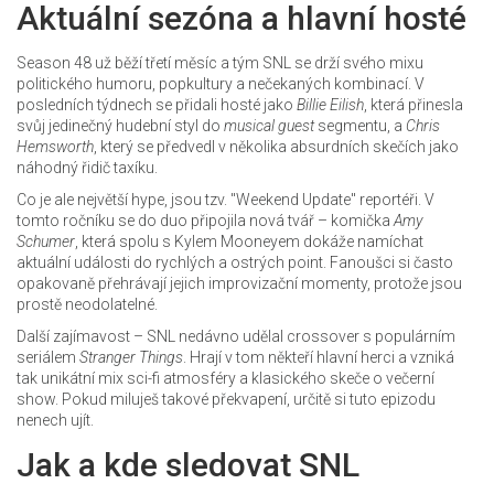
Aktuální sezóna a hlavní hosté
Season 48 už běží třetí měsíc a tým SNL se drží svého mixu
politického humoru, popkultury a nečekaných kombinací. V
posledních týdnech se přidali hosté jako
Billie Eilish
, která přinesla
svůj jedinečný hudební styl do
musical guest
segmentu, a
Chris
Hemsworth
, který se předvedl v několika absurdních skečích jako
náhodný řidič taxíku.
Co je ale největší hype, jsou tzv. "Weekend Update" reportéři. V
tomto ročníku se do duo připojila nová tvář – komička
Amy
Schumer
, která spolu s Kylem Mooneyem dokáže namíchat
aktuální události do rychlých a ostrých point. Fanoušci si často
opakovaně přehrávají jejich improvizační momenty, protože jsou
prostě neodolatelné.
Další zajímavost – SNL nedávno udělal crossover s populárním
seriálem
Stranger Things
. Hrají v tom někteří hlavní herci a vzniká
tak unikátní mix sci-fi atmosféry a klasického skeče o večerní
show. Pokud miluješ takové překvapení, určitě si tuto epizodu
nenech ujít.
Jak a kde sledovat SNL