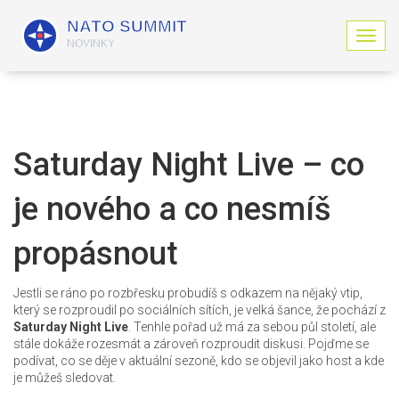
Z
o
b
r
a
z
i
Saturday Night Live – co
t
n
je nového a co nesmíš
a
v
i
propásnout
g
a
c
Jestli se ráno po rozbřesku probudíš s odkazem na nějaký vtip,
i
který se rozproudil po sociálních sítích, je velká šance, že pochází z
Saturday Night Live
. Tenhle pořad už má za sebou půl století, ale
stále dokáže rozesmát a zároveň rozproudit diskusi. Pojďme se
podívat, co se děje v aktuální sezoně, kdo se objevil jako host a kde
je můžeš sledovat.