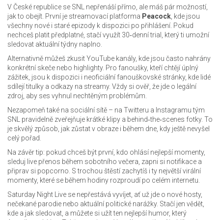
V České republice se SNL nepřenáší přímo, ale máš pár možností,
jak to obejít. První je streamovací platforma
Peacock
, kde jsou
všechny nové i staré epizody k dispozici po přihlášení. Pokud
nechceš platit předplatné, stačí využít 30‑denní trial, který ti umožní
sledovat aktuální týdny naplno.
Alternativně můžeš zkusit YouTube kanály, kde jsou často nahrány
konkrétní skeče nebo highlighty. Pro fanoušky, kteří chtějí úplný
zážitek, jsou k dispozici i neoficiální fanouškovské stránky, kde lidé
sdílejí titulky a odkazy na streamy. Vždy si ověř, že jde o legální
zdroj, aby ses vyhnul nechtěným problémům.
Nezapomeň také na sociální sítě – na Twitteru a Instagramu tým
SNL pravidelně zveřejňuje krátké klipy a behind‑the‑scenes fotky. To
je skvělý způsob, jak zůstat v obraze i během dne, kdy ještě nevyšel
celý pořad.
Na závěr tip: pokud chceš být první, kdo ohlásí nejlepší momenty,
sleduj live přenos během sobotního večera, zapni si notifikace a
připrav si popcorno. S trochou štěstí zachytíš i ty největší virální
momenty, které se během hodiny rozproudí po celém internetu.
Saturday Night Live se nepřestává vyvíjet, ať už jde o nové hosty,
nečekané parodie nebo aktuální politické narážky. Stačí jen vědět,
kde a jak sledovat, a můžete si užít ten nejlepší humor, který