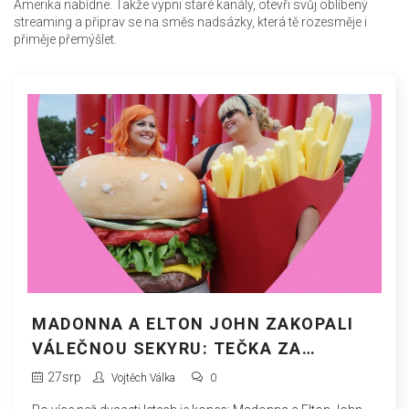
Amerika nabídne. Takže vypni staré kanály, otevři svůj oblíbený
streaming a připrav se na směs nadsázky, která tě rozesměje i
přiměje přemýšlet.
MADONNA A ELTON JOHN ZAKOPALI
VÁLEČNOU SEKYRU: TEČKA ZA
DVACETILETÝM SPOREM
27
srp
Vojtěch Válka
0