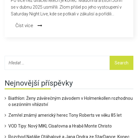
Po více než dvaceti letech je konec: Madonna a Elton John
se v dubnu 2025 usmířili. Zlom přišel po jeho vystoupení v
Saturday Night Live, kde se potkali v zákulisí a pořídili
společnou fotku. Madonna přiznala, že ji dlouho bolelo, když
Číst více
idol jejího mládí její práci veřejně shazoval. Spor začal v roce
2002 kritikou bondovky Die Another Day a vyhrotil se při Q
Awards 2004.
Nejnovější příspěvky
Biathlon: Ženy závěrečným závodem v Holmenkollen rozhodnou
o sezónním vítězství
Zemřel známý americký herec Tony Roberts ve věku 85 let
VOD Tipy: Nový MIKI, Císařovna a Hrabě Monte Christo
Rozchod Natálie Otáhalové a Jana Ondra ze StarDance: Konec