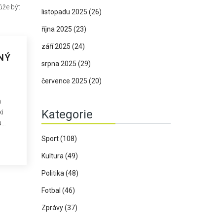
ůže být
listopadu 2025
(26)
října 2025
(23)
září 2025
(24)
NÝ
srpna 2025
(29)
července 2025
(20)
m
Kategorie
xi
u
Sport
(108)
koho
Kultura
(49)
Politika
(48)
Fotbal
(46)
Zprávy
(37)