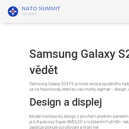
Samsung Galaxy S24
vědět
Samsung Galaxy S24 FE je nová verze populárního řady,
se na hlavní body, které by vás mohly zajímat – design, d
Design a displej
Model má klasický design s plochým předním panelem a z
je 6,4‑palcový Super AMOLED s rozlišením Full HD+, takže
zajišťuje plynulé scrollování a hraní her.