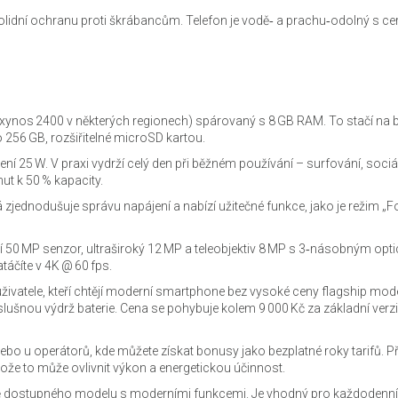
olidní ochranu proti škrábancům. Telefon je vodě‑ a prachu‑odolný s cert
xynos 2400 v některých regionech) spárovaný s 8 GB RAM. To stačí na 
bo 256 GB, rozšiřitelné microSD kartou.
í 25 W. V praxi vydrží celý den při běžném používání – surfování, sociál
ut k 50 % kapacity.
á zjednodušuje správu napájení a nabízí užitečné funkce, jako je režim „
ní 50 MP senzor, ultraširoký 12 MP a teleobjektiv 8 MP s 3‑násobným op
táčíte v 4K @ 60 fps.
ivatele, kteří chtějí moderní smartphone bez vysoké ceny flagship mode
slušnou výdrž baterie. Cena se pohybuje kolem 9 000 Kč za základní verzi,
nebo u operátorů, kde můžete získat bonusy jako bezplatné roky tarifů. Př
otože to může ovlivnit výkon a energetickou účinnost.
vě dostupného modelu s moderními funkcemi. Je vhodný pro každodenní