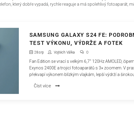
telefon, který dobře vypadá, rychle reaguje a má spolehlivý fotoaparát, m
SAMSUNG GALAXY S24 FE: PODROB
TEST VÝKONU, VÝDRŽE A FOTEK
28
srp
Vojtěch Válka
0
Fan Edition se vrací s velkým 6,7" 120Hz AMOLED, čipe
Exynos 2400E a trojicí fotoaparátů s 3× zoomem. V pra
překvapí výkonem blízkým vlajkám, lepší výdrží a široko
nabídkou Galaxy AI, která má být do roku 2025 zdarma.
Číst více
Kompromisy? Tlustší rámečky a jen 25W nabíjení. Pro 
dává S24 FE smysl a jak si vede proti S24 a A55?