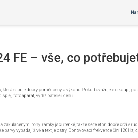
Nar
 FE – vše, co potřebuje
 která slibuje dobrý poměr ceny a výkonu. Pokud uvažujete o koupi, p
isplej, fotoaparát, výdrž baterie i cenu.
akulacenými rohy. rámky jsou tenké, takže se telefon dobře drží v ruce
 barvy vypadají živě a text je ostrý. Obnovovací frekvence činí 120 Hz, 