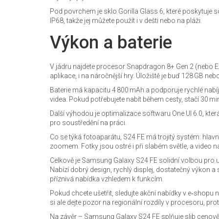
Pod povrchem je sklo Gorilla Glass 6, které poskytuje s
IP68, takže jej můžete použít i v dešti nebo na pláži.
Výkon a baterie
V jádru najdete procesor Snapdragon 8+ Gen 2 (nebo E
aplikace, i na náročnější hry. Úložiště je buď 128 GB ne
Baterie má kapacitu 4 800 mAh a podporuje rychlé nabíjen
videa. Pokud potřebujete nabít během cesty, stačí 30 min
Další výhodou je optimalizace softwaru One UI 6.0, kter
pro soustředění na práci.
Co se týká fotoaparátu, S24 FE má trojitý systém: hlav
zoomem. Fotky jsou ostré i při slabém světle, a video na
Celkově je Samsung Galaxy S24 FE solidní volbou pro už
Nabízí dobrý design, rychlý displej, dostatečný výkon a 
příznivá nabídka vzhledem k funkcím.
Pokud chcete ušetřit, sledujte akční nabídky v e‑shopu 
si ale dejte pozor na regionální rozdíly v procesoru, pr
Na závěr – Samsung Galaxy S24 FE splňuje slib ceno