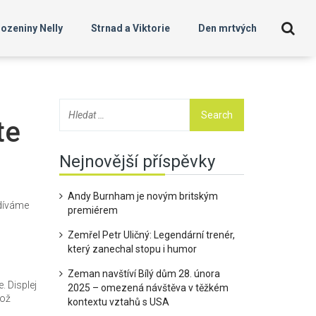
ozeniny Nelly
Strnad a Viktorie
Den mrtvých
te
Nejnovější příspěvky
Andy Burnham je novým britským
odíváme
premiérem
Zemřel Petr Uličný: Legendární trenér,
který zanechal stopu i humor
Zeman navštíví Bílý dům 28. února
. Displej
2025 – omezená návštěva v těžkém
což
kontextu vztahů s USA