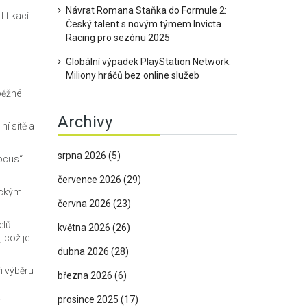
Návrat Romana Staňka do Formule 2:
ifikací
Český talent s novým týmem Invicta
Racing pro sezónu 2025
Globální výpadek PlayStation Network:
Miliony hráčů bez online služeb
běžné
Archivy
ní sítě a
srpna 2026
(5)
Focus“
července 2026
(29)
tickým
června 2026
(23)
lů.
května 2026
(26)
 což je
dubna 2026
(28)
i výběru
března 2026
(6)
prosince 2025
(17)