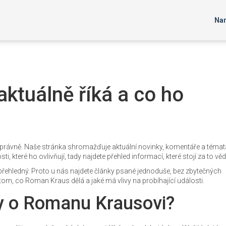
Nar
ktuálně říká a co ho
právně. Naše stránka shromažďuje aktuální novinky, komentáře a témata
sti, které ho ovlivňují, tady najdete přehled informací, které stojí za to věd
řehledný. Proto u nás najdete články psané jednoduše, bez zbytečných
om, co Roman Kraus dělá a jaké má vlivy na probíhající události.
y o Romanu Krausovi?