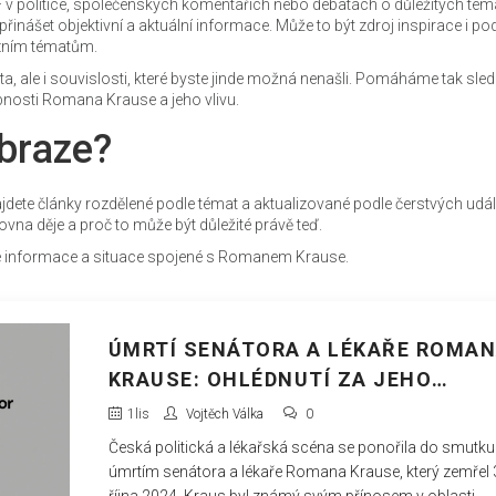
 v politice, společenských komentářích nebo debatách o důležitých tém
nášet objektivní a aktuální informace. Může to být zdroj inspirace i po
rzním tématům.
fakta, ale i souvislosti, které byste jinde možná nenašli. Pomáháme tak sle
obnosti Romana Krause a jeho vlivu.
obraze?
najdete články rozdělené podle témat a aktualizované podle čerstvých udál
vna děje a proč to může být důležité právě teď.
vé informace a situace spojené s Romanem Krause.
ÚMRTÍ SENÁTORA A LÉKAŘE ROMA
KRAUSE: OHLÉDNUTÍ ZA JEHO
VÝZNAMNÝM PŘÍNOSEM
1
lis
Vojtěch Válka
0
Česká politická a lékařská scéna se ponořila do smutku
úmrtím senátora a lékaře Romana Krause, který zemřel 
října 2024. Kraus byl známý svým přínosem v oblasti