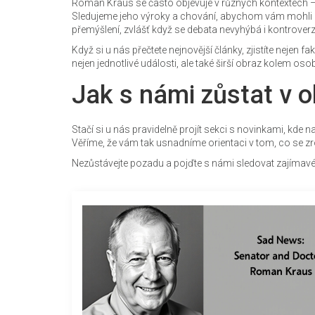
Roman Kraus se často objevuje v různých kontextech –
Sledujeme jeho výroky a chování, abychom vám mohli při
přemýšlení, zvlášť když se debata nevyhýbá i kontrove
Když si u nás přečtete nejnovější články, zjistíte nejen 
nejen jednotlivé události, ale také širší obraz kolem os
Jak s námi zůstat v 
Stačí si u nás pravidelně projít sekci s novinkami, kde 
Věříme, že vám tak usnadníme orientaci v tom, co se zro
Nezůstávejte pozadu a pojďte s námi sledovat zajíma