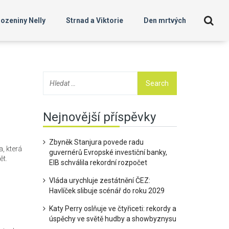
ozeniny Nelly
Strnad a Viktorie
Den mrtvých
Nejnovější příspěvky
Zbyněk Stanjura povede radu
, která
guvernérů Evropské investiční banky,
ět.
EIB schválila rekordní rozpočet
Vláda urychluje zestátnění ČEZ:
Havlíček slibuje scénář do roku 2029
Katy Perry oslňuje ve čtyřiceti: rekordy a
úspěchy ve světě hudby a showbyznysu