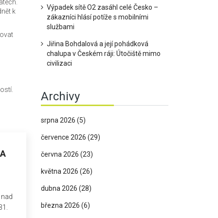
atech.
Výpadek sítě O2 zasáhl celé Česko –
dnět k
zákazníci hlásí potíže s mobilními
službami
dovat
Jiřina Bohdalová a její pohádková
chalupa v Českém ráji: Útočiště mimo
civilizaci
ostí.
Archivy
srpna 2026
(5)
července 2026
(29)
NA
června 2026
(23)
května 2026
(26)
dubna 2026
(28)
 nad
března 2026
(6)
31.