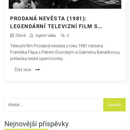
PRODANÁ NEVĚSTA (1981):
LEGENDÁRNÍ TELEVIZNÍ FILM S
DVORSKÝM A BEŇAČKOVOU
26
kvě
Vojtěch Válka
0
Televizní film Prodaná nevěsta z roku 1981 režiséra
Františka Filipa s Petrem Dvorským a Gabrielou Beňačkovou
je klasika české operní tvorby.
Číst více
Nejnovější příspěvky