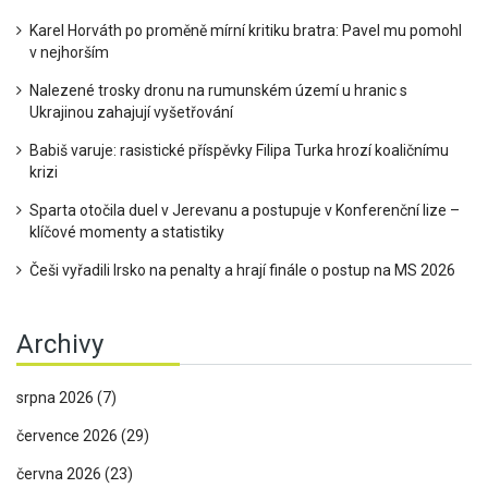
Karel Horváth po proměně mírní kritiku bratra: Pavel mu pomohl
v nejhorším
Nalezené trosky dronu na rumunském území u hranic s
Ukrajinou zahajují vyšetřování
Babiš varuje: rasistické příspěvky Filipa Turka hrozí koaličnímu
krizi
Sparta otočila duel v Jerevanu a postupuje v Konferenční lize –
klíčové momenty a statistiky
Češi vyřadili Irsko na penalty a hrají finále o postup na MS 2026
Archivy
srpna 2026
(7)
července 2026
(29)
června 2026
(23)