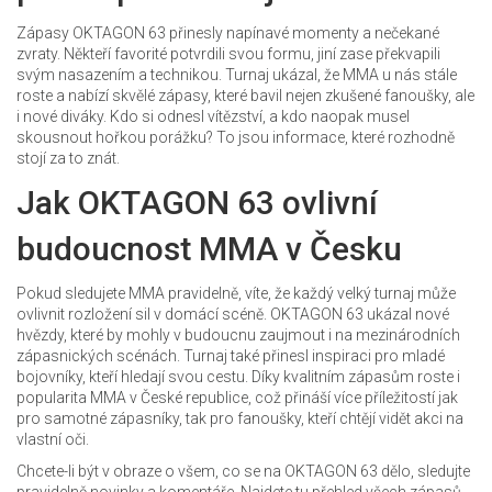
Zápasy OKTAGON 63 přinesly napínavé momenty a nečekané
zvraty. Někteří favorité potvrdili svou formu, jiní zase překvapili
svým nasazením a technikou. Turnaj ukázal, že MMA u nás stále
roste a nabízí skvělé zápasy, které bavil nejen zkušené fanoušky, ale
i nové diváky. Kdo si odnesl vítězství, a kdo naopak musel
skousnout hořkou porážku? To jsou informace, které rozhodně
stojí za to znát.
Jak OKTAGON 63 ovlivní
budoucnost MMA v Česku
Pokud sledujete MMA pravidelně, víte, že každý velký turnaj může
ovlivnit rozložení sil v domácí scéně. OKTAGON 63 ukázal nové
hvězdy, které by mohly v budoucnu zaujmout i na mezinárodních
zápasnických scénách. Turnaj také přinesl inspiraci pro mladé
bojovníky, kteří hledají svou cestu. Díky kvalitním zápasům roste i
popularita MMA v České republice, což přináší více příležitostí jak
pro samotné zápasníky, tak pro fanoušky, kteří chtějí vidět akci na
vlastní oči.
Chcete-li být v obraze o všem, co se na OKTAGON 63 dělo, sledujte