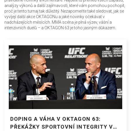
pravidelně novinky a komentáře. Najdete tu přehled všech zápasů,
analýzy výkonů a další zajímavosti, které vám pomohou pochopit,
proč je tento turnaj tak důležitý. Nezapomeňte také sledovat, jak se
vyvíjejí další akce OKTAGONu a jaké novinky očekávat v
nadcházejících měsících. MMA scéna je plná výzev, vášní a
intenzivních duelů – a OKTAGON 63 je toho jasným důkazem.
DOPING A VÁHA V OKTAGON 63:
PŘEKÁŽKY SPORTOVNÍ INTEGRITY V