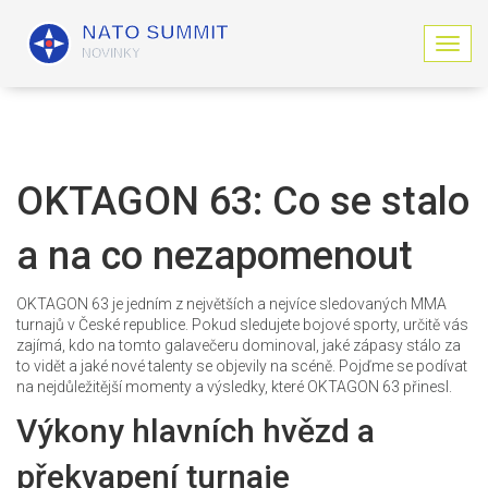
Z
o
b
r
a
z
i
OKTAGON 63: Co se stalo
t
n
a na co nezapomenout
a
v
i
OKTAGON 63 je jedním z největších a nejvíce sledovaných MMA
g
turnajů v České republice. Pokud sledujete bojové sporty, určitě vás
a
zajímá, kdo na tomto galavečeru dominoval, jaké zápasy stálo za
c
to vidět a jaké nové talenty se objevily na scéně. Pojďme se podívat
i
na nejdůležitější momenty a výsledky, které OKTAGON 63 přinesl.
Výkony hlavních hvězd a
překvapení turnaje