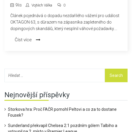
MMA
9
lis
Vojtěch Válka
0
Článek pojednává o dopadu nezdařilého vážení pro událost
OKTAGON 63, s důrazem na zápasníka zapleteného do
dopingových skandálů, který nesplnil váhové požadavky.
Situace odhaluje výzvy, kterým čelí svět MMA v oblasti
Číst více
dopingu a váhové regulace, a zdůrazňuje potřebu přísných
předpisů pro zajištění spravedlivé soutěže a bezpečnosti
sportovců.
Nejnovější příspěvky
Storkova hra: Proč FAČR pomohl Peltovi a co za to dostane
Fousek?
Sunderland překvapil Chelsea 2:1 pozdním gólem Talbiho a
vstoupil na 2. místo v Premier League