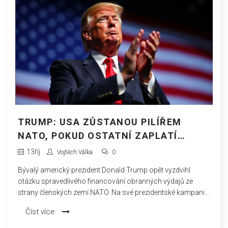
TRUMP: USA ZŮSTANOU PILÍŘEM
NATO, POKUD OSTATNÍ ZAPLATÍ
SPRAVEDLIVÝ PODÍL
13
říj
Vojtěch Válka
0
Bývalý americký prezident Donald Trump opět vyzdvihl
otázku spravedlivého financování obranných výdajů ze
strany členských zemí NATO. Na své prezidentské kampani
upozornil, že Spojené státy ponechají svou klíčovou roli v
Číst více
NATO pouze tehdy, pokud ostatní členové začnou plnit své
finanční závazky. Trump dlouhodobě kritizuje nedostatečné