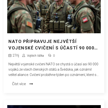
NATO PŘIPRAVUJE NEJVĚTŠÍ
VOJENSKÉ CVIČENÍ S ÚČASTÍ 90 000
VOJÁKŮ
27
říj
Vojtěch Válka
0
Největší vojenské cvičení NATO se chystá s účasí asi 90 000
vojáků ze všech členských států a Švédska, jak oznámil
velitel aliance. Cvičení proběhne týden po oznámení, které se
konalo 18. ledna 2024, a cílem je zlepšení vojenské
Číst více
připravenosti a spolupráce mezi zúčastněnými zeměmi.
Přesné detaily včetně názvu a místa konání nebyly uvedeny,
ale rozsah cvičení ukazuje odhodlání NATO posilovat
společné obranné schopnosti.