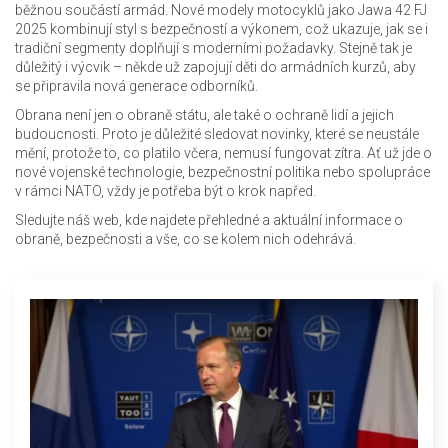
běžnou součástí armád. Nové modely motocyklů jako Jawa 42 FJ
2025 kombinují styl s bezpečností a výkonem, což ukazuje, jak se i
tradiční segmenty doplňují s moderními požadavky. Stejně tak je
důležitý i výcvik – někde už zapojují děti do armádních kurzů, aby
se připravila nová generace odborníků.
Obrana není jen o obraně státu, ale také o ochraně lidí a jejich
budoucnosti. Proto je důležité sledovat novinky, které se neustále
mění, protože to, co platilo včera, nemusí fungovat zítra. Ať už jde o
nové vojenské technologie, bezpečnostní politika nebo spolupráce
v rámci NATO, vždy je potřeba být o krok napřed.
Sledujte náš web, kde najdete přehledné a aktuální informace o
obraně, bezpečnosti a vše, co se kolem nich odehrává.