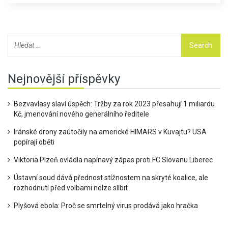
příspěvky na obranu ze strany některých spojenců.
Nejnovější příspěvky
Bezvavlasy slaví úspěch: Tržby za rok 2023 přesahují 1 miliardu
Kč, jmenování nového generálního ředitele
Iránské drony zaútočily na americké HIMARS v Kuvajtu? USA
popírají oběti
Viktoria Plzeň ovládla napínavý zápas proti FC Slovanu Liberec
Ústavní soud dává přednost stížnostem na skryté koalice, ale
rozhodnutí před volbami nelze slíbit
Plyšová ebola: Proč se smrtelný virus prodává jako hračka