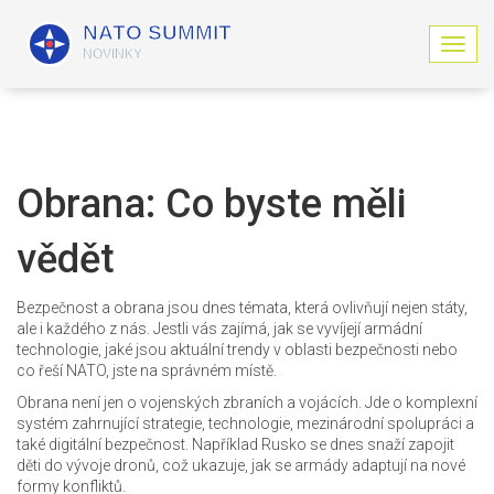
Z
o
b
r
a
z
i
Obrana: Co byste měli
t
n
vědět
a
v
i
Bezpečnost a obrana jsou dnes témata, která ovlivňují nejen státy,
g
ale i každého z nás. Jestli vás zajímá, jak se vyvíjejí armádní
a
technologie, jaké jsou aktuální trendy v oblasti bezpečnosti nebo
c
co řeší NATO, jste na správném místě.
i
Obrana není jen o vojenských zbraních a vojácích. Jde o komplexní
systém zahrnující strategie, technologie, mezinárodní spolupráci a
také digitální bezpečnost. Například Rusko se dnes snaží zapojit
děti do vývoje dronů, což ukazuje, jak se armády adaptují na nové
formy konfliktů.