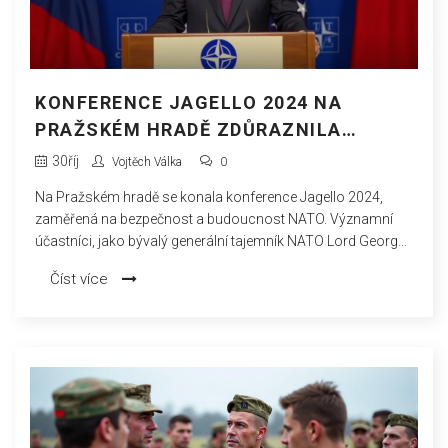
KONFERENCE JAGELLO 2024 NA
PRAŽSKÉM HRADĚ ZDŮRAZNILA
JEDNOTU A SÍLU NATO V DNEŠNÍCH
30
říj
Vojtěch Válka
0
GEOPOLITICKÝCH VÝZVÁCH
Na Pražském hradě se konala konference Jagello 2024,
zaměřená na bezpečnost a budoucnost NATO. Významní
účastníci, jako bývalý generální tajemník NATO Lord George
Robertson a česká ministryně obrany Jana Černochová,
Číst více
zdůraznili význam jednoty a spolupráce v rámci aliance tváří
v tvář současným geopolitickým výzvám. Diskutovala se
kybernetická bezpečnost, válka na Ukrajině a strategický
význam regionu Černého moře.