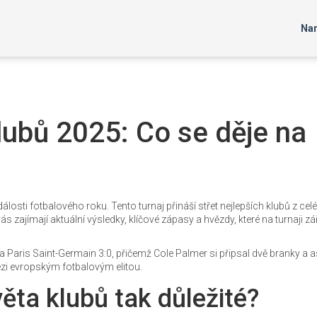
Nar
lubů 2025: Co se děje na
álosti fotbalového roku. Tento turnaj přináší střet nejlepších klubů z cel
 zajímají aktuální výsledky, klíčové zápasy a hvězdy, které na turnaji září
a Paris Saint-Germain 3:0, přičemž Cole Palmer si připsal dvě branky a a
ezi evropským fotbalovým elitou.
věta klubů tak důležité?