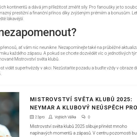
h kontinentů a dává jim příležitost změřit síly. Pro fanoušky je to soubo
výrazný prestižní a finanční přínos díky zvýšeným prémiím a bonusům. Le
tě lákavější.
o nezapomenout?
 přenosů, ať vám nic neunikne. Nezapomínejte také na průběžné aktuali
iku každého zápasu. A pokud se chcete dozvědět víc o jednotlivých tý
ěnované Mistrovství světa klubů.
tost vidět superhvězdy v akci. Nezůstaňte pozadu a buďte vždy v obraze d
.
MISTROVSTVÍ SVĚTA KLUBŮ 2025:
NEYMAR A KLUBOVÝ NEÚSPĚCH PRO
SPARTĚ
23
pro
Vojtěch Válka
0
Mistrovství světa klubů 2025 slibuje přinést mnoho
napínavých momentů a zápasů. V centru pozornosti b