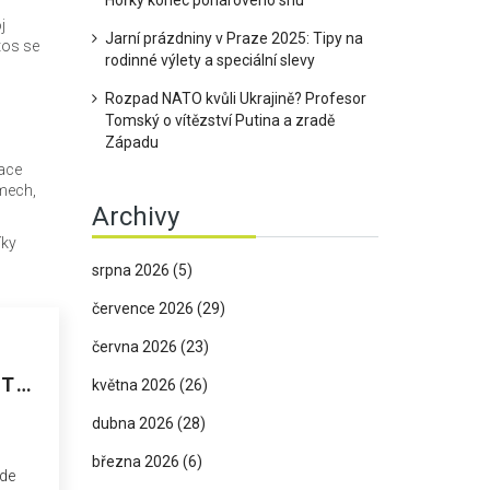
Hořký konec pohárového snu
j
Jarní prázdniny v Praze 2025: Tipy na
tos se
rodinné výlety a speciální slevy
Rozpad NATO kvůli Ukrajině? Profesor
Tomský o vítězství Putina a zradě
Západu
zace
mech,
Archivy
íky
srpna 2026
(5)
července 2026
(29)
června 2026
(23)
TI
května 2026
(26)
dubna 2026
(28)
března 2026
(6)
ude