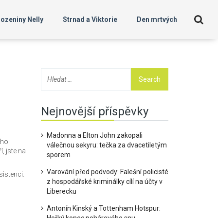
ozeniny Nelly
Strnad a Viktorie
Den mrtvých
Nejnovější příspěvky
Madonna a Elton John zakopali
ého
válečnou sekyru: tečka za dvacetiletým
, jste na
sporem
Varování před podvody: Falešní policisté
sistenci.
z hospodářské kriminálky cílí na účty v
Liberecku
Antonín Kinský a Tottenham Hotspur: