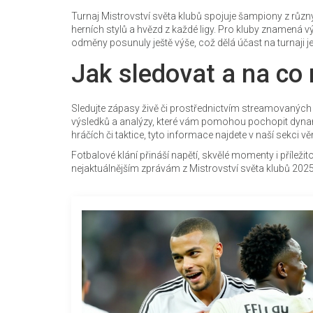
Turnaj Mistrovství světa klubů spojuje šampiony z různýc
herních stylů a hvězd z každé ligy. Pro kluby znamená 
odměny posunuly ještě výše, což dělá účast na turnaji ješ
Jak sledovat a na c
Sledujte zápasy živě či prostřednictvím streamovaných
výsledků a analýzy, které vám pomohou pochopit dynam
hráčích či taktice, tyto informace najdete v naší sekci v
Fotbalové klání přináší napětí, skvělé momenty i příleži
nejaktuálnějším zprávám z Mistrovství světa klubů 2025