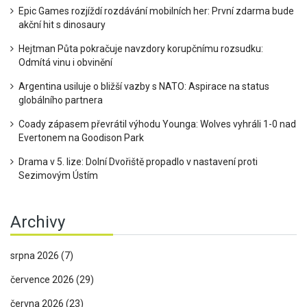
Epic Games rozjíždí rozdávání mobilních her: První zdarma bude
akční hit s dinosaury
Hejtman Půta pokračuje navzdory korupčnímu rozsudku:
Odmítá vinu i obvinění
Argentina usiluje o bližší vazby s NATO: Aspirace na status
globálního partnera
Coady zápasem převrátil výhodu Younga: Wolves vyhráli 1-0 nad
Evertonem na Goodison Park
Drama v 5. lize: Dolní Dvořiště propadlo v nastavení proti
Sezimovým Ústím
Archivy
srpna 2026
(7)
července 2026
(29)
června 2026
(23)