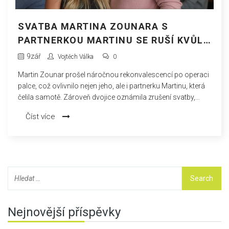
SVATBA MARTINA ZOUNARA S
PARTNERKOU MARTINU SE RUŠÍ KVŮLI
NEČEKANÝM OKOLNOSTEM
9
zář
Vojtěch Válka
0
Martin Zounar prošel náročnou rekonvalescencí po operaci
palce, což ovlivnilo nejen jeho, ale i partnerku Martinu, která
čelila samotě. Zároveň dvojice oznámila zrušení svatby,
zatímco Zounar s humorem popisoval návrat domů, kde ho
Číst více
vítali pouze domácí mazlíčci.
Nejnovější příspěvky