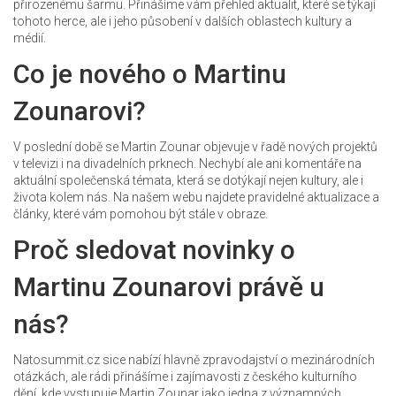
přirozenému šarmu. Přinášíme vám přehled aktualit, které se týkají
tohoto herce, ale i jeho působení v dalších oblastech kultury a
médií.
Co je nového o Martinu
Zounarovi?
V poslední době se Martin Zounar objevuje v řadě nových projektů
v televizi i na divadelních prknech. Nechybí ale ani komentáře na
aktuální společenská témata, která se dotýkají nejen kultury, ale i
života kolem nás. Na našem webu najdete pravidelné aktualizace a
články, které vám pomohou být stále v obraze.
Proč sledovat novinky o
Martinu Zounarovi právě u
nás?
Natosummit.cz sice nabízí hlavně zpravodajství o mezinárodních
otázkách, ale rádi přinášíme i zajímavosti z českého kulturního
dění, kde vystupuje Martin Zounar jako jedna z významných