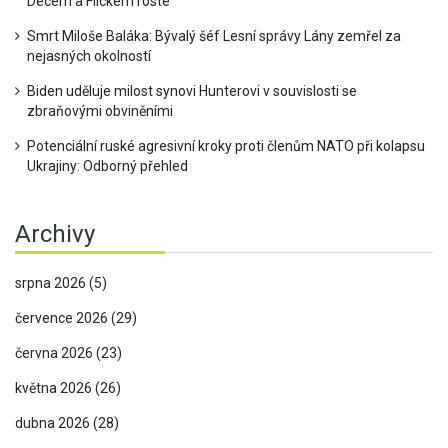
Decem a Flickem roste
Smrt Miloše Baláka: Bývalý šéf Lesní správy Lány zemřel za
nejasných okolností
Biden uděluje milost synovi Hunterovi v souvislosti se
zbraňovými obviněními
Potenciální ruské agresivní kroky proti členům NATO při kolapsu
Ukrajiny: Odborný přehled
Archivy
srpna 2026
(5)
července 2026
(29)
června 2026
(23)
května 2026
(26)
dubna 2026
(28)