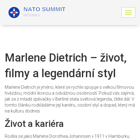
Z
o
b
r
a
z
i
Marlene Dietrich – život,
t
n
filmy a legendární styl
a
v
i
Marlene Dietrich je jméno, které se rychle spojuje s velkou filmovou
g
hvězdou, módní ikonou a odvážnou osobností. Pokud vás zajímá,
a
jak se z mladé zpěvačky v Berlíně stala světová legenda, čtěte dál. V
c
tomto článku rozkládáme její kariéru, osobní styl a dopad, který má
i
na kulturu dodnes.
Život a kariéra
Rodila se jako Marlene Dorothea Johannsen v 1911 v Hamburku.