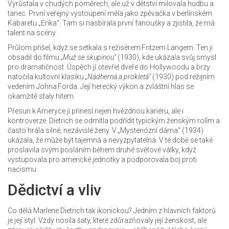
Vyrůstala v chudých poměrech, ale už v dětství milovala hudbu a
tanec. První veřejný vystoupení měla jako zpěvačka v berlínském
Kabaretu „Erika“. Tam si nasbírala první fanoušky a zjistila, že má
talent na scény.
Průlom přišel, když se setkala s režisérem Fritzem Langem. Ten ji
obsadil do filmu
„Muž se skupinou"
(1930), kde ukázala svůj smysl
pro dramatičnost. Úspěch jí otevřel dveře do Hollywoodu a brzy
natočila kultovní klasiku
„Nádherná a prokletá"
(1930) pod režijním
vedením Johna Forda. Její herecký výkon a zvláštní hlas se
okamžitě staly hitem.
Přesun k Ameryce jí přinesl nejen hvězdnou kariéru, ale i
kontroverze. Dietrich se odmítla podřídit typickým ženským rolím a
často hrála silné, nezávislé ženy. V „Mysteriózní dáma“ (1934)
ukázala, že může být tajemná a nevyzpytatelná. V té době se také
proslavila svým posláním během druhé světové války, když
vystupovala pro americké jednotky a podporovala boj proti
nacismu.
Dědictví a vliv
Co dělá Marlene Dietrich tak ikonickou? Jedním z hlavních faktorů
je její styl. Vždy nosila šaty, které zdůrazňovaly její ženskost, ale