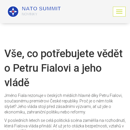
Z
o
b
r
a
z
i
Vše, co potřebujete vědět
t
n
o Petru Fialovi a jeho
a
v
i
vládě
g
a
c
Jméno Fiala rezonuje v českých médiích hlavně díky Petru Fialovi,
i
současnému premiérovi České republiky. Proč je o něm tolik
slyšet? Jeho vláda stojí před zásadními výzvami, ať už jde o
ekonomiku, zahraniční politiku nebo reformy.
V posledních letech se celá politická scéna zaměřila na rozhodnutí,
která Fialova vláda přináší. Ať už je to otázka bezpečnosti, vztahů v