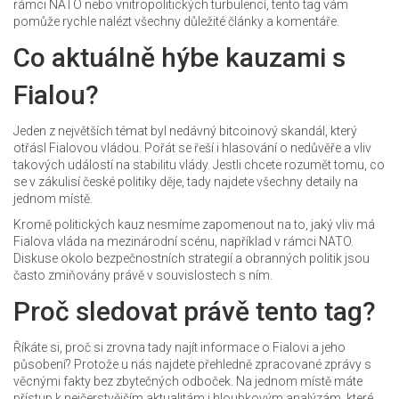
rámci NATO nebo vnitropolitických turbulencí, tento tag vám
pomůže rychle nalézt všechny důležité články a komentáře.
Co aktuálně hýbe kauzami s
Fialou?
Jeden z největších témat byl nedávný bitcoinový skandál, který
otřásl Fialovou vládou. Pořát se řeší i hlasování o nedůvěře a vliv
takových událostí na stabilitu vlády. Jestli chcete rozumět tomu, co
se v zákulisí české politiky děje, tady najdete všechny detaily na
jednom místě.
Kromě politických kauz nesmíme zapomenout na to, jaký vliv má
Fialova vláda na mezinárodní scénu, například v rámci NATO.
Diskuse okolo bezpečnostních strategií a obranných politik jsou
často zmiňovány právě v souvislostech s ním.
Proč sledovat právě tento tag?
Říkáte si, proč si zrovna tady najít informace o Fialovi a jeho
působení? Protože u nás najdete přehledně zpracované zprávy s
věcnými fakty bez zbytečných odboček. Na jednom místě máte
přístup k nejčerstvějším aktualitám i hloubkovým analýzám, které