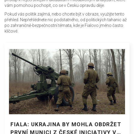
vám pomohou pochopit, co se v Česku opravdu děje.
Pokud vás politik zajímá, nebo chcete být v obraze, využijte tento
přehled. Nepřehlédnete nic podstatného, od politických tahanic až
po zahraničně-bezpečnostní témata, kde je Fialovo jméno často
klíčové.
FIALA: UKRAJINA BY MOHLA OBDRŽET
PRVNÍ MUNICI Z ČESKÉ INICIATIVY V