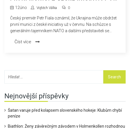
ČERVNU
12
úno
Vojtěch Válka
0
Český premiér Petr Fiala oznámil, že Ukrajina může obdržet
první munici z české iniciativy už v červnu. Na schůzce s
generálním tajemníkem NATO a dalšími představiteli se
jednalo o posílení ukrajinské protivzdušné obrany a dalším
Číst více
vojenském přispění. Iniciativa již zajistila 500 000 kusů
munice a jedná se o dalších 300 000.
Nejnovější příspěvky
Šatan varuje před kolapsem slovenského hokeje: Klubům chybí
peníze
Biathlon: Ženy závěrečným závodem v Holmenkollen rozhodnou