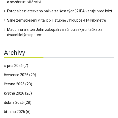
o sezónním vítězství
Evropa bez leteckého paliva za šest týdnů? IEA varuje před krizí
Silné zemětřesení v Itálii: 6,1 stupně v hloubce 414 kilometrů
Madonna a Elton John zakopali válečnou sekyru: tečka za
dvacetiletým sporem
Archivy
srpna 2026
(7)
července 2026
(29)
června 2026
(23)
května 2026
(26)
dubna 2026
(28)
března 2026
(6)