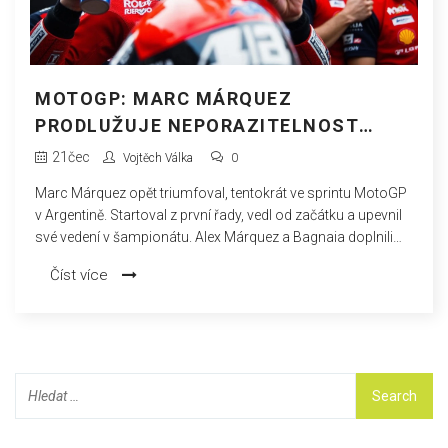
MOTOGP: MARC MÁRQUEZ
PRODLUŽUJE NEPORAZITELNOST
VÝHROU VE SPRINTU V ARGENTINĚ
21
čec
Vojtěch Válka
0
Marc Márquez opět triumfoval, tentokrát ve sprintu MotoGP
v Argentině. Startoval z první řady, vedl od začátku a upevnil
své vedení v šampionátu. Alex Márquez a Bagnaia doplnili
kompletní stupně vítězů pro Ducati. Počasí závod
Číst více
neovlivnilo, vypadli Savadori a Oliveira.