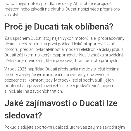
pohodlnější motory pro dlouhé cesty. Ať už chcete projíždět
městem nebo závodit na okruhu, Ducati nabízí něco přesně pro
váš styl.
Proč je Ducati tak oblíbená?
Za úspěchem Ducati stojí nejen výkon motorů, ale i propracovaný
design, který zaujme na první pohled. Unikátní sportovní zvuk
motoru, precizní ovladatelnost a moderní elektronika dělají jízdu s
Ducati zážitkem, na který nezapomenete. Navíc značka pravidelně
překvapuje novinkami, které posouvají hranice moto průmyslu.
V roce 2025 například Ducati představila modely s ještě lepšími
motory a vylepšenými asistenčními systémy, což zvyšuje
bezpečnost i komfort jízdy. Motocyklisté si pochvalují i jejich
odolnost a reprezentativní vzhled, který je skvěle vidět nejen na
silnici, ale i na závodních tratích.
Jaké zajímavosti o Ducati lze
sledovat?
Pokud sledujete sportovní události, určitě vás zaujme závodní tým