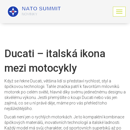
Z
o
b
r
a
z
i
Ducati – italská ikona
t
n
mezi motocykly
a
v
i
Když se řekne Ducati, většina lidí si představí rychlost, styl a
g
špičkovou technologii. Tahle značka patří k favoritům milovníků
a
motorek po celém světě, hlavně díky svému jedinečnému designu a
c
skvělému výkonu. Jestli přemýšlíte o koupi Ducati nebo vás jen
i
zajímá, co se u ní právě děje, máme pro vás přehled toho
nejdůležitějšího.
Ducati není jen o rychlých motorkách. Je to kompaktní kombinace
špičkových materiálů, inovativních technologií a italské ladnosti.
Každý model má svůj charakter, od sportovních superbiků až po