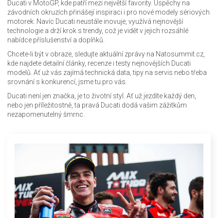
Ducati v MotoGP, kde patří mezi největší favority. Úspěchy na
závodních okruzích přinášejí inspiraci i pro nové modely sériových
motorek. Navíc Ducati neustále inovuje, využívá nejnovější
technologie a drží krok s trendy, což je vidět v jejich rozsáhlé
nabídce příslušenství a doplňků.
Chcete-li být v obraze, sledujte aktuální zprávy na Natosummit.cz,
kde najdete detailní články, recenze i testy nejnovějších Ducati
modelů. Ať už vás zajímá technická data, tipy na servis nebo třeba
srovnání s konkurencí, jsme tu pro vás.
Ducati není jen značka, je to životní styl. Ať už jezdíte každý den,
nebo jen příležitostně, ta pravá Ducati dodá vašim zážitkům
nezapomenutelný šmrnc.