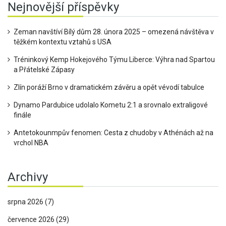
Nejnovější příspěvky
Zeman navštíví Bílý dům 28. února 2025 – omezená návštěva v
těžkém kontextu vztahů s USA
Tréninkový Kemp Hokejového Týmu Liberce: Výhra nad Spartou
a Přátelské Zápasy
Zlín poráží Brno v dramatickém závěru a opět vévodí tabulce
Dynamo Pardubice udolalo Kometu 2:1 a srovnalo extraligové
finále
Antetokounmpův fenomen: Cesta z chudoby v Athénách až na
vrchol NBA
Archivy
srpna 2026
(7)
července 2026
(29)