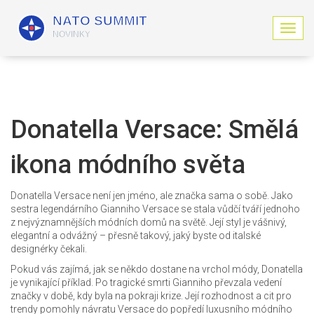
Z
o
b
r
a
z
i
Donatella Versace: Smělá
t
n
ikona módního světa
a
v
i
Donatella Versace není jen jméno, ale značka sama o sobě. Jako
g
sestra legendárního Gianniho Versace se stala vůdčí tváří jednoho
a
z nejvýznamnějších módních domů na světě. Její styl je vášnivý,
c
elegantní a odvážný – přesně takový, jaký byste od italské
i
designérky čekali.
Pokud vás zajímá, jak se někdo dostane na vrchol módy, Donatella
je vynikající příklad. Po tragické smrti Gianniho převzala vedení
značky v době, kdy byla na pokraji krize. Její rozhodnost a cit pro
trendy pomohly návratu Versace do popředí luxusního módního