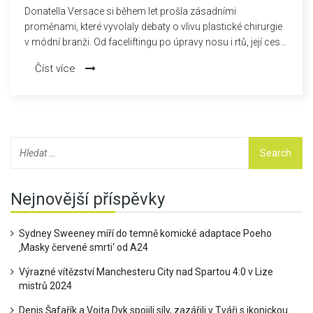
Donatella Versace si během let prošla zásadními
proměnami, které vyvolaly debaty o vlivu plastické chirurgie
v módní branži. Od faceliftingu po úpravy nosu i rtů, její cesta
ukazuje, jaký tlak na image v luxusním průmyslu panuje.
Číst více
Nejnovější příspěvky
Sydney Sweeney míří do temně komické adaptace Poeho
‚Masky červené smrti‘ od A24
Výrazné vítězství Manchesteru City nad Spartou 4:0 v Lize
mistrů 2024
Denis Šafařík a Vojta Dyk spojili síly, zazářili v Tváři s ikonickou