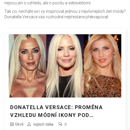
nejsou jen o vzhledu, ale o pocitu a sebevědomí.
Tak co, necháte se i vy inspirovat jednou z nejvlivnějších žen módy?
Donatella Versace vás rozhodně nepřestane překvapovat.
DONATELLA VERSACE: PROMĚNA
VZHLEDU MÓDNÍ IKONY POD
DROBNOHLEDEM ČASU
6
kvě
Vojtěch Válka
0