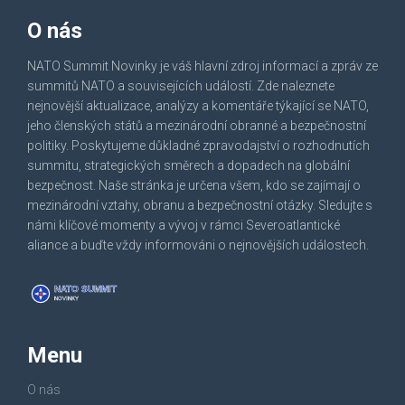
O nás
NATO Summit Novinky je váš hlavní zdroj informací a zpráv ze
summitů NATO a souvisejících událostí. Zde naleznete
nejnovější aktualizace, analýzy a komentáře týkající se NATO,
jeho členských států a mezinárodní obranné a bezpečnostní
politiky. Poskytujeme důkladné zpravodajství o rozhodnutích
summitu, strategických směrech a dopadech na globální
bezpečnost. Naše stránka je určena všem, kdo se zajímají o
mezinárodní vztahy, obranu a bezpečnostní otázky. Sledujte s
námi klíčové momenty a vývoj v rámci Severoatlantické
aliance a buďte vždy informováni o nejnovějších událostech.
Menu
O nás