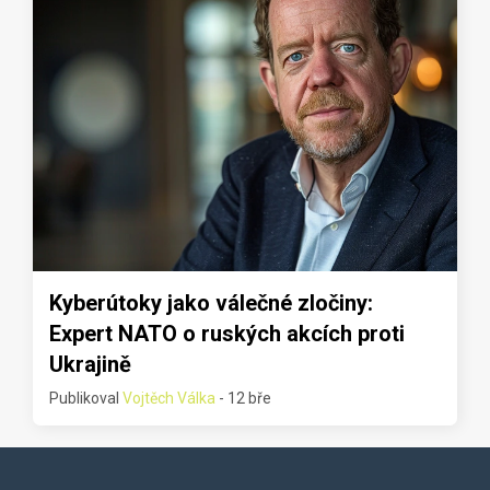
Kyberútoky jako válečné zločiny:
Expert NATO o ruských akcích proti
Ukrajině
Publikoval
Vojtěch Válka
- 12 bře