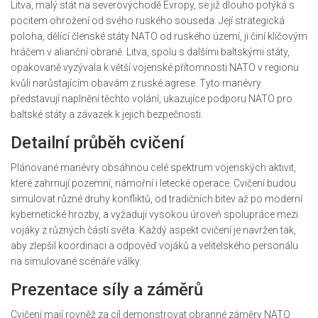
Litva, malý stát na severovýchodě Evropy, se již dlouho potýká s
pocitem ohrožení od svého ruského souseda. Její strategická
poloha, dělící členské státy NATO od ruského území, ji činí klíčovým
hráčem v alianční obraně. Litva, spolu s dalšími baltskými státy,
opakovaně vyzývala k větší vojenské přítomnosti NATO v regionu
kvůli narůstajícím obavám z ruské agrese. Tyto manévry
představují naplnění těchto volání, ukazujíce podporu NATO pro
baltské státy a závazek k jejich bezpečnosti.
Detailní průběh cvičení
Plánované manévry obsáhnou celé spektrum vojenských aktivit,
které zahrnují pozemní, námořní i letecké operace. Cvičení budou
simulovat různé druhy konfliktů, od tradičních bitev až po moderní
kybernetické hrozby, a vyžadují vysokou úroveň spolupráce mezi
vojáky z různých částí světa. Každý aspekt cvičení je navržen tak,
aby zlepšil koordinaci a odpověď vojáků a velitelského personálu
na simulované scénáře války.
Prezentace síly a záměrů
Cvičení mají rovněž za cíl demonstrovat obranné záměry NATO