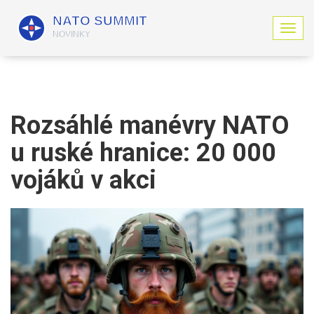
Z
o
b
r
a
z
i
Rozsáhlé manévry NATO
t
n
u ruské hranice: 20 000
a
v
vojáků v akci
i
g
a
c
i