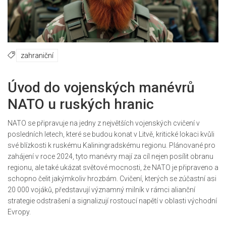
zahraniční
Úvod do vojenských manévrů
NATO u ruských hranic
NATO se připravuje na jedny z největších vojenských cvičení v
posledních letech, které se budou konat v Litvě, kritické lokaci kvůli
své blízkosti k ruskému Kaliningradskému regionu. Plánované pro
zahájení v roce 2024, tyto manévry mají za cíl nejen posílit obranu
regionu, ale také ukázat světové mocnosti, že NATO je připraveno a
schopno čelit jakýmkoliv hrozbám. Cvičení, kterých se zúčastní asi
20 000 vojáků, představují významný milník v rámci alianční
strategie odstrašení a signalizují rostoucí napětí v oblasti východní
Evropy.