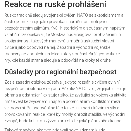
Reakce na ruské prohlášení
Rusko tradičně sleduje vojenské cvičení NATO se skepticismem a
často jej prezentuje jako provokaci namířenou proti jeho
bezpečnostním zájmům. Kvůli historickým a současným napětým
vztahům lze očekávat, že Moskva bude reagovat prohlášeními o
protiprávnosti takových manévrů a možná uskuteční vlastní
cvičení jako odpověď na něj. Západní a východní vojenské
manévry se v posledních letech staly součástí širší geopolitické
hry, kde každá strana sleduje a odpovídá na kroky té druhé.
Důsledky pro regionální bezpečnost
Zcela zásadní otázkou zůstává, jak tyto rozsáhlé cvičení ovlivní
bezpečnostní situaci v regionu. Ačkoliv NATO tvrdí, že jejich cílem je
obrana a odstrašení, existuje riziko, že zvyšující se vojenská aktivita
může vést ke zvýšenému napětí a potenciálním konfliktům mezi
velmocemi. Balancování na této tenké linii mezi ukázáním síly a
provokováním reakce, které by mohly ohrozit stabilitu ve východní
Evropě, bude kritickou výzvou pro strategické plánovače aliance.
Takové manévry jako tyto přidávají novou dynamiku do