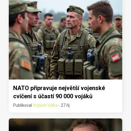
NATO připravuje největší vojenské
cvičení s účastí 90 000 vojáků
Publikoval
Vojtěch Válka
- 27 říj